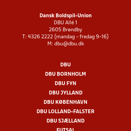
Dansk Boldspil-Union
DBU Allé 1
2605 Brøndby
T: 4326 2222 (mandag - fredag 9-16)
M:
dbu@dbu.dk
DBU
DBU BORNHOLM
DBU FYN
DBU JYLLAND
DBU KØBENHAVN
DBU LOLLAND-FALSTER
DBU SJÆLLAND
FUTSAL