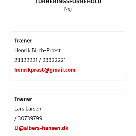
TURNERINGSFORBEHOLD
Nej
Træner
Henrik Birch-Præst
23322221 / 23322221
henrikprast@gmail.com
Træner
Lars Larsen
/ 30739799
Ll@albers-hansen.dk