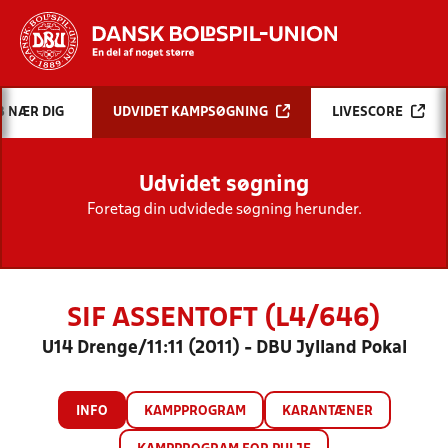
Hvad vil du søge efter?
B NÆR DIG
UDVIDET KAMPSØGNING
LIVESCORE
INDHOLD OG NYHEDER
Udvidet søgning
STILLINGER, RESULTATER, KLUBBER OG
HOLD
Foretag din udvidede søgning herunder.
SIF ASSENTOFT (L4/646)
U14 Drenge/11:11 (2011) - DBU Jylland Pokal
INFO
KAMPPROGRAM
KARANTÆNER