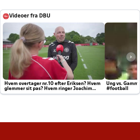
Videoer fra DBU
Hvem overtager nr.10 efter Eriksen? Hvem
Ung vs. Gamm
glemmer sit pas? Hvem ringer Joachim
#football
altid til efter kampe?