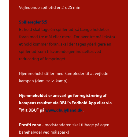
Vejledende spilletid er 2 x 25 min.
Spilleregler 5:5
Et hold skal tage én spiller ud, så længe holdet er
foran med tre mål eller mere. For hver tre mål ekstra
et hold kommer foran, skal der tages yderligere en
spiller ud, som tilsvarende genindsættes ved
reducering af forspringet.
Hjemmehold stiller med kampleder til at vejlede
kampen (døm-selv-kamp).
Hjemmeholdet er ansvarlige for registrering af
kampens resultat via DBU’s Fodbold App eller via
”Mit DBU” på
www.dbujylland.dk
.
Presfri zone
- modstanderen skal tilbage på egen
banehalvdel ved målspark!