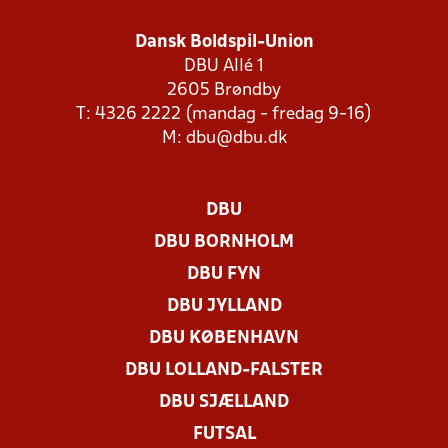
Dansk Boldspil-Union
DBU Allé 1
2605 Brøndby
T: 4326 2222 (mandag - fredag 9-16)
M:
dbu@dbu.dk
DBU
DBU BORNHOLM
DBU FYN
DBU JYLLAND
DBU KØBENHAVN
DBU LOLLAND-FALSTER
DBU SJÆLLAND
FUTSAL