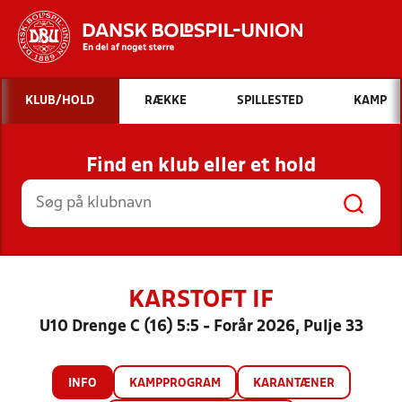
Hvad vil du søge efter?
KLUB/HOLD
RÆKKE
SPILLESTED
KAMP
INDHOLD OG NYHEDER
Find en klub eller et hold
STILLINGER, RESULTATER, KLUBBER OG
HOLD
KARSTOFT IF
U10 Drenge C (16) 5:5 - Forår 2026, Pulje 33
INFO
KAMPPROGRAM
KARANTÆNER