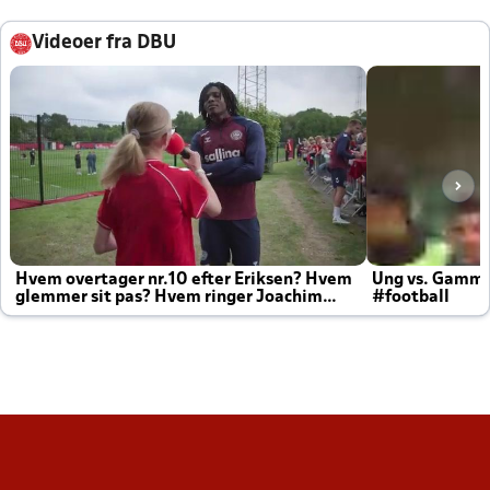
Videoer fra DBU
Hvem overtager nr.10 efter Eriksen? Hvem
Ung vs. Gamm
glemmer sit pas? Hvem ringer Joachim
#football
altid til efter kampe?