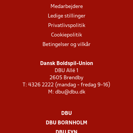
Medarbejdere
Ledige stillinger
Privatlivspolitik
Cookiepolitik
Betingelser og vilkår
Dansk Boldspil-Union
DBU Allé 1
2605 Brøndby
T: 4326 2222 (mandag - fredag 9-16)
M:
dbu@dbu.dk
DBU
DBU BORNHOLM
DBU FYN