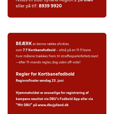
rettes til DBU Jylland Region 2 på
mail
eller på tlf:
8939 9920
BEÆRK
at denne række afvikles
som
7:7
Kortbanefodbold
– altså på en 11:11 bane
hvor målene trækkes frem til straffesparksfeltets kant
– efter 11-mands regler, dog uden off-side!
Regler for Kortbanefodbold
Regionsfinaler søndag 23. juni
Hjemmeholdet er ansvarlige for registrering af
kampens resultat via DBU’s Fodbold App eller via
”Mit DBU” på
www.dbujylland.dk
.