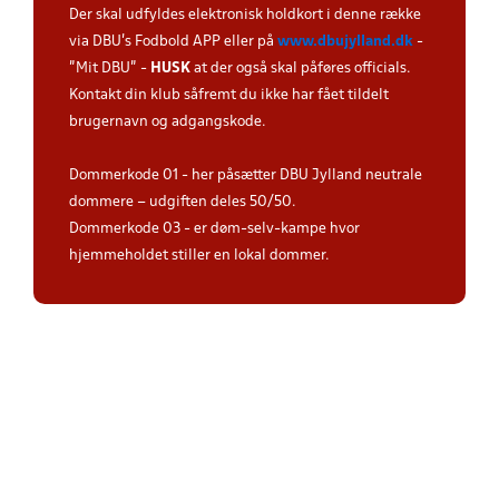
Der skal udfyldes elektronisk holdkort i denne række
via DBU's Fodbold APP eller på
www.dbujylland.dk
-
"Mit DBU" -
HUSK
at der også skal påføres officials.
Kontakt din klub såfremt du ikke har fået tildelt
brugernavn og adgangskode.
Dommerkode 01 - her påsætter DBU Jylland neutrale
dommere – udgiften deles 50/50.
Dommerkode 03 - er døm-selv-kampe hvor
hjemmeholdet stiller en lokal dommer.