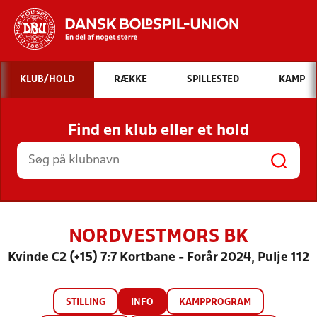
Hvad vil du søge efter?
KLUB/HOLD
RÆKKE
SPILLESTED
KAMP
INDHOLD OG NYHEDER
Find en klub eller et hold
STILLINGER, RESULTATER, KLUBBER OG
HOLD
NORDVESTMORS BK
Kvinde C2 (+15) 7:7 Kortbane - Forår 2024, Pulje 112
STILLING
INFO
KAMPPROGRAM