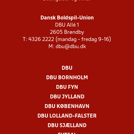
Dansk Boldspil-Union
DBU Allé 1
2605 Brøndby
T: 4326 2222 (mandag - fredag 9-16)
M:
dbu@dbu.dk
DBU
DBU BORNHOLM
DBU FYN
DBU JYLLAND
DBU KØBENHAVN
DBU LOLLAND-FALSTER
DBU SJÆLLAND