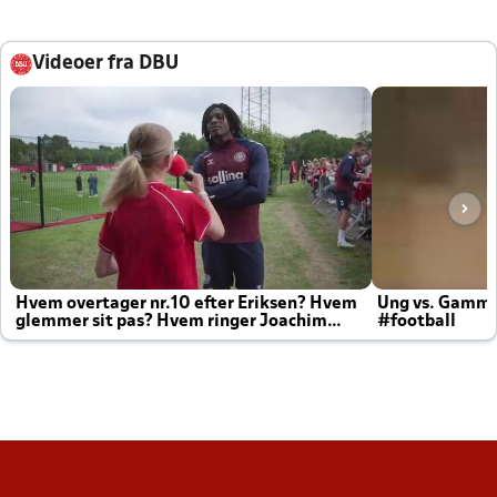
Videoer fra DBU
Hvem overtager nr.10 efter Eriksen? Hvem
Ung vs. Gamm
glemmer sit pas? Hvem ringer Joachim
#football
altid til efter kampe?