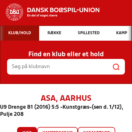
Hvad vil du søge efter?
KLUB/HOLD
RÆKKE
SPILLESTED
KAMP
INDHOLD OG NYHEDER
Find en klub eller et hold
STILLINGER, RESULTATER, KLUBBER OG
HOLD
ASA, AARHUS
U9 Drenge B1 (2016) 5:5 -Kunstgræs-(søn d. 1/12),
Pulje 208