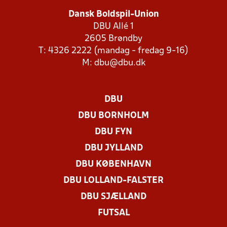
Dansk Boldspil-Union
DBU Allé 1
2605 Brøndby
T: 4326 2222 (mandag - fredag 9-16)
M:
dbu@dbu.dk
DBU
DBU BORNHOLM
DBU FYN
DBU JYLLAND
DBU KØBENHAVN
DBU LOLLAND-FALSTER
DBU SJÆLLAND
FUTSAL