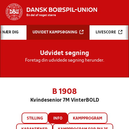
Hvad vil du søge efter?
B NÆR DIG
UDVIDET KAMPSØGNING
LIVESCORE
INDHOLD OG NYHEDER
Udvidet søgning
STILLINGER, RESULTATER, KLUBBER OG
HOLD
Foretag din udvidede søgning herunder.
B 1908
Kvindesenior 7M VinterBOLD
STILLING
INFO
KAMPPROGRAM