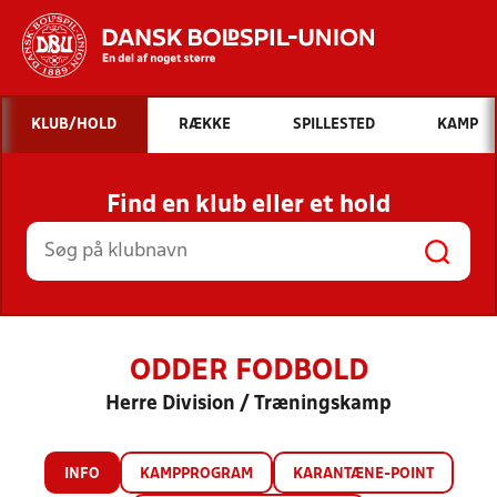
Hvad vil du søge efter?
KLUB/HOLD
RÆKKE
SPILLESTED
KAMP
INDHOLD OG NYHEDER
Find en klub eller et hold
STILLINGER, RESULTATER, KLUBBER OG
HOLD
ODDER FODBOLD
Herre Division / Træningskamp
INFO
KAMPPROGRAM
KARANTÆNE-POINT