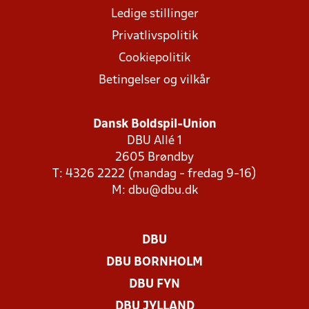
Ledige stillinger
Privatlivspolitik
Cookiepolitik
Betingelser og vilkår
Dansk Boldspil-Union
DBU Allé 1
2605 Brøndby
T: 4326 2222 (mandag - fredag 9-16)
M:
dbu@dbu.dk
DBU
DBU BORNHOLM
DBU FYN
DBU JYLLAND