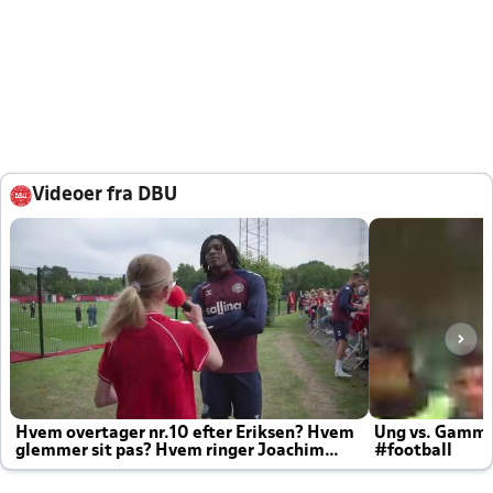
Videoer fra DBU
Hvem overtager nr.10 efter Eriksen? Hvem
Ung vs. Gamm
glemmer sit pas? Hvem ringer Joachim
#football
altid til efter kampe?