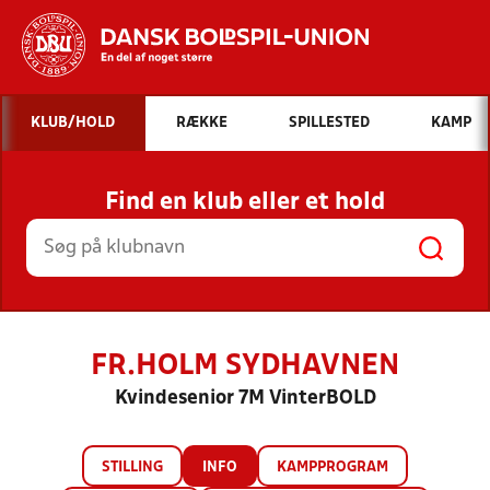
Hvad vil du søge efter?
KLUB/HOLD
RÆKKE
SPILLESTED
KAMP
INDHOLD OG NYHEDER
Find en klub eller et hold
STILLINGER, RESULTATER, KLUBBER OG
HOLD
FR.HOLM SYDHAVNEN
Kvindesenior 7M VinterBOLD
STILLING
INFO
KAMPPROGRAM