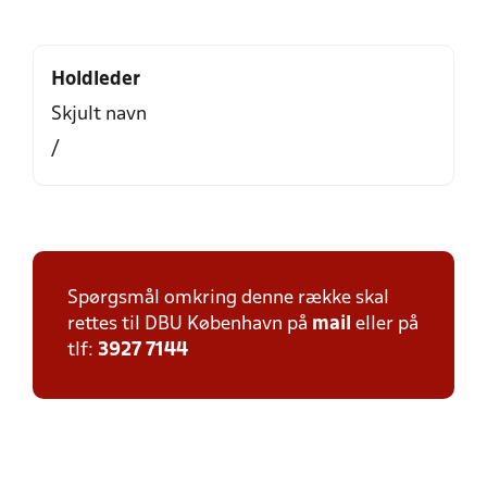
Holdleder
Skjult navn
/
Spørgsmål omkring denne række skal
rettes til DBU København på
mail
eller på
tlf:
3927 7144