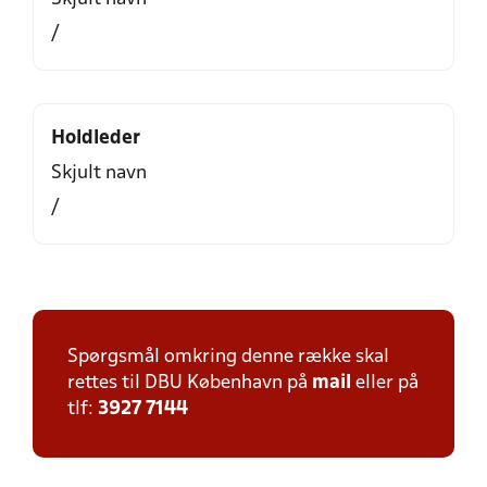
/
Holdleder
Skjult navn
/
Spørgsmål omkring denne række skal
rettes til DBU København på
mail
eller på
tlf:
3927 7144