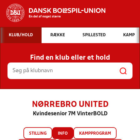
Hvad vil du søge efter?
KLUB/HOLD
RÆKKE
SPILLESTED
KAMP
INDHOLD OG NYHEDER
Find en klub eller et hold
STILLINGER, RESULTATER, KLUBBER OG
HOLD
NØRREBRO UNITED
Kvindesenior 7M VinterBOLD
STILLING
INFO
KAMPPROGRAM