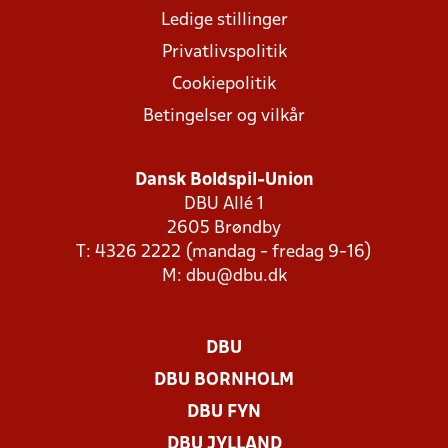
Ledige stillinger
Privatlivspolitik
Cookiepolitik
Betingelser og vilkår
Dansk Boldspil-Union
DBU Allé 1
2605 Brøndby
T: 4326 2222 (mandag - fredag 9-16)
M:
dbu@dbu.dk
DBU
DBU BORNHOLM
DBU FYN
DBU JYLLAND