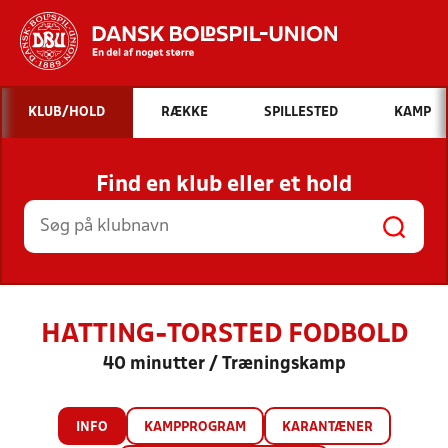
Hvad vil du søge efter?
KLUB/HOLD
RÆKKE
SPILLESTED
KAMP
INDHOLD OG NYHEDER
Find en klub eller et hold
STILLINGER, RESULTATER, KLUBBER OG
HOLD
HATTING-TORSTED FODBOLD
40 minutter / Træningskamp
INFO
KAMPPROGRAM
KARANTÆNER