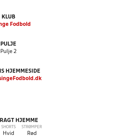
KLUB
nge Fodbold
PULJE
Pulje 2
S HJEMMESIDE
ingeFodbold.dk
DRAGT HJEMME
SHORTS
STRØMPER
Hvid
Rød