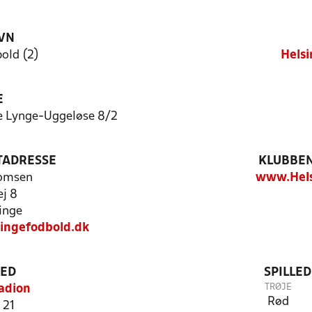
VN
old (2)
Helsi
E
e Lynge-Uggeløse 8/2
TADRESSE
KLUBBEN
homsen
www.Hels
j 8
inge
singefodbold.dk
TED
SPILLE
TRØJE
adion
Rød
 21