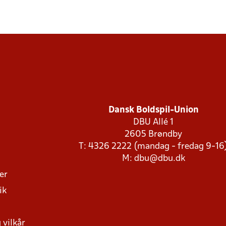
Dansk Boldspil-Union
DBU Allé 1
2605 Brøndby
T: 4326 2222 (mandag - fredag 9-16
M:
dbu@dbu.dk
ger
ik
 vilkår