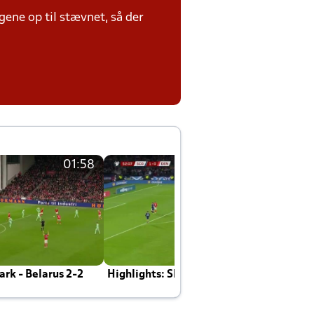
ene op til stævnet, så der
01:58
01:58
rk - Belarus 2-2
Highlights: Skotland - Danmark 4-2
J
E