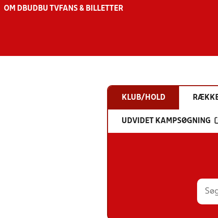
OM DBU
DBU TV
FANS & BILLETTER
KLUB/HOLD
RÆKK
UDVIDET KAMPSØGNING