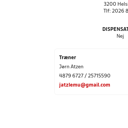
3200 Hels
Tlf: 2026 
DISPENSA
Nej
Træner
Jørn Atzen
4879 6727 / 25715590
jatzlemu@gmail.com