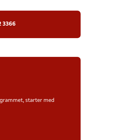
2 3366
rogrammet, starter med