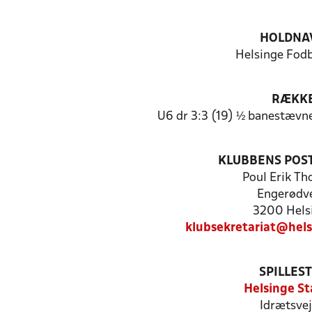
HOLDNA
Helsinge Fodb
RÆKK
U6 dr 3:3 (19) ½ banestævn
KLUBBENS POS
Poul Erik T
Engerødve
3200 Hels
klubsekretariat@hel
SPILLES
Helsinge St
Idrætsvej