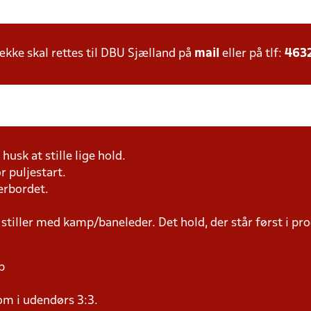
ke skal rettes til DBU Sjælland på
mail
eller på tlf:
463
husk at stille lige hold.
r puljestart.
erbordet.
 stiller med kamp/baneleder. Det hold, der står først i p
p
om i udendørs 3:3.