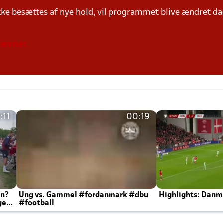
ke besættes af nye hold, vil programmet blive ændret dag
tævner.
:11
00:19
en?
Ung vs. Gammel #fordanmark #dbu
Highlights: Danma
ger
#football