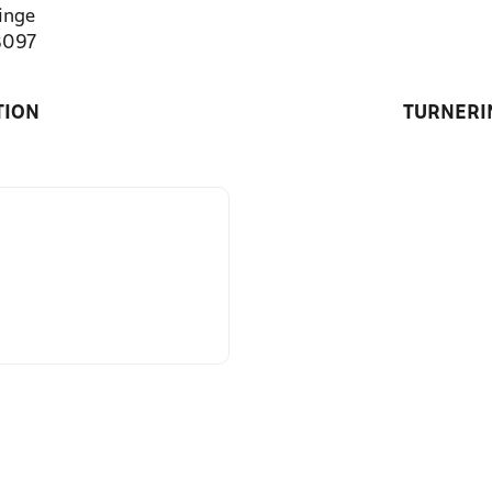
inge
8097
TION
TURNERI