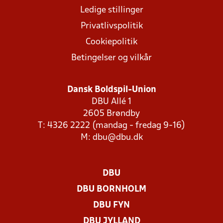
Ledige stillinger
Privatlivspolitik
Cookiepolitik
Betingelser og vilkår
Dansk Boldspil-Union
DBU Allé 1
2605 Brøndby
T: 4326 2222 (mandag - fredag 9-16)
M:
dbu@dbu.dk
DBU
DBU BORNHOLM
DBU FYN
DBU JYLLAND