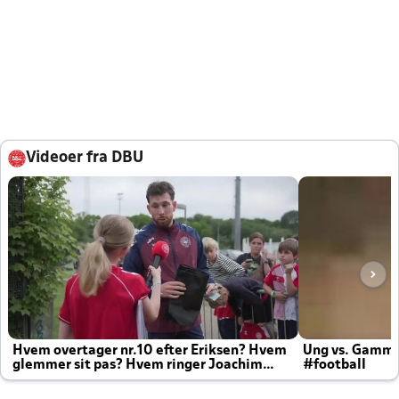
Videoer fra DBU
Hvem overtager nr.10 efter Eriksen? Hvem
Ung vs. Gamm
glemmer sit pas? Hvem ringer Joachim
#football
altid til efter kampe?