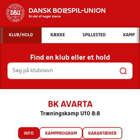
Hvad vil du søge efter?
KLUB/HOLD
RÆKKE
SPILLESTED
KAMP
INDHOLD OG NYHEDER
Find en klub eller et hold
STILLINGER, RESULTATER, KLUBBER OG
HOLD
BK AVARTA
Træningskamp U10 8:8
INFO
KAMPPROGRAM
KARANTÆNER