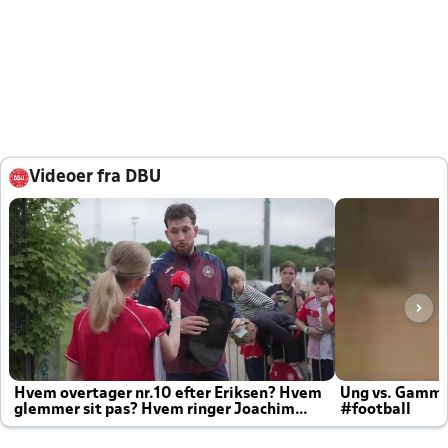
Videoer fra DBU
Hvem overtager nr.10 efter Eriksen? Hvem
Ung vs. Gamm
glemmer sit pas? Hvem ringer Joachim
#football
altid til efter kampe?