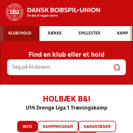
Hvad vil du søge efter?
KLUB/HOLD
RÆKKE
SPILLESTED
KAMP
INDHOLD OG NYHEDER
Find en klub eller et hold
STILLINGER, RESULTATER, KLUBBER OG
HOLD
HOLBÆK B&I
U14 Drenge Liga 1 Træningskamp
INFO
KAMPPROGRAM
KARANTÆNER