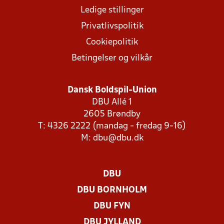
Ledige stillinger
Privatlivspolitik
Cookiepolitik
Betingelser og vilkår
Dansk Boldspil-Union
DBU Allé 1
2605 Brøndby
T: 4326 2222 (mandag - fredag 9-16)
M:
dbu@dbu.dk
DBU
DBU BORNHOLM
DBU FYN
DBU JYLLAND