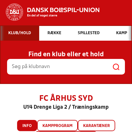
Hvad vil du søge efter?
KLUB/HOLD
RÆKKE
SPILLESTED
KAMP
INDHOLD OG NYHEDER
Find en klub eller et hold
STILLINGER, RESULTATER, KLUBBER OG
HOLD
FC ÅRHUS SYD
U14 Drenge Liga 2 / Træningskamp
INFO
KAMPPROGRAM
KARANTÆNER