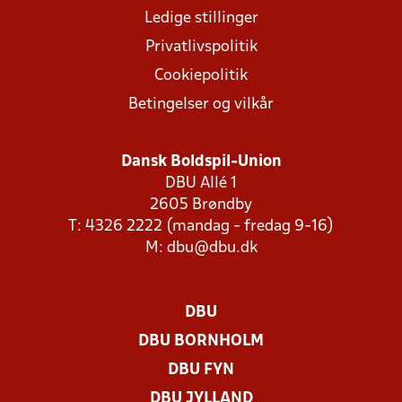
Ledige stillinger
Privatlivspolitik
Cookiepolitik
Betingelser og vilkår
Dansk Boldspil-Union
DBU Allé 1
2605 Brøndby
T: 4326 2222 (mandag - fredag 9-16)
M:
dbu@dbu.dk
DBU
DBU BORNHOLM
DBU FYN
DBU JYLLAND