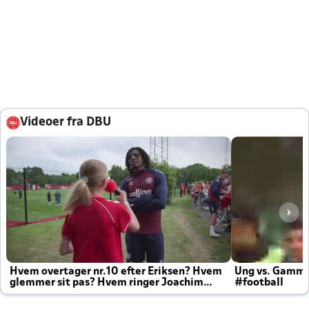
Videoer fra DBU
Hvem overtager nr.10 efter Eriksen? Hvem
Ung vs. Gamm
glemmer sit pas? Hvem ringer Joachim
#football
altid til efter kampe?