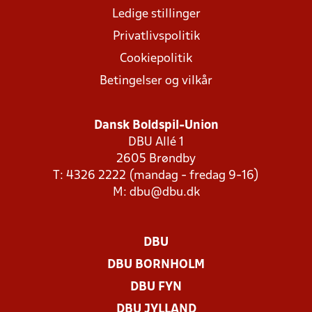
Ledige stillinger
Privatlivspolitik
Cookiepolitik
Betingelser og vilkår
Dansk Boldspil-Union
DBU Allé 1
2605 Brøndby
T: 4326 2222 (mandag - fredag 9-16)
M:
dbu@dbu.dk
DBU
DBU BORNHOLM
DBU FYN
DBU JYLLAND