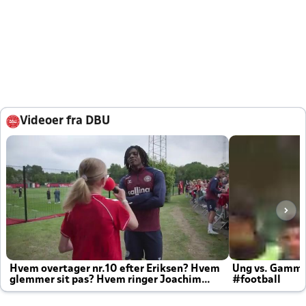
Videoer fra DBU
Hvem overtager nr.10 efter Eriksen? Hvem
Ung vs. Gamm
glemmer sit pas? Hvem ringer Joachim
#football
altid til efter kampe?