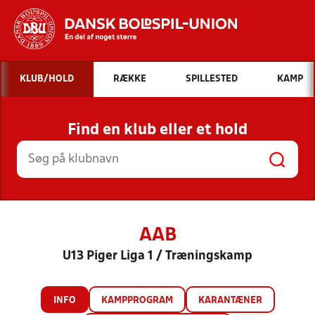
Hvad vil du søge efter?
KLUB/HOLD
RÆKKE
SPILLESTED
KAMP
INDHOLD OG NYHEDER
Find en klub eller et hold
STILLINGER, RESULTATER, KLUBBER OG
HOLD
AAB
U13 Piger Liga 1 / Træningskamp
INFO
KAMPPROGRAM
KARANTÆNER