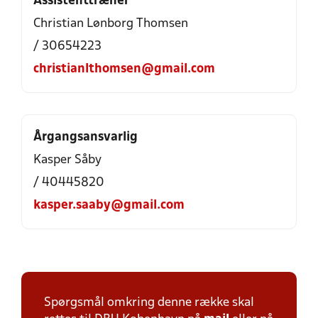
Assistenttræner
Christian Lønborg Thomsen
/ 30654223
christianlthomsen@gmail.com
Årgangsansvarlig
Kasper Såby
/ 40445820
kasper.saaby@gmail.com
Spørgsmål omkring denne række skal