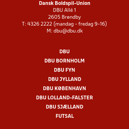
Dansk Boldspil-Union
DBU Allé 1
2605 Brøndby
T: 4326 2222 (mandag - fredag 9-16)
M:
dbu@dbu.dk
DBU
DBU BORNHOLM
DBU FYN
DBU JYLLAND
DBU KØBENHAVN
DBU LOLLAND-FALSTER
DBU SJÆLLAND
FUTSAL