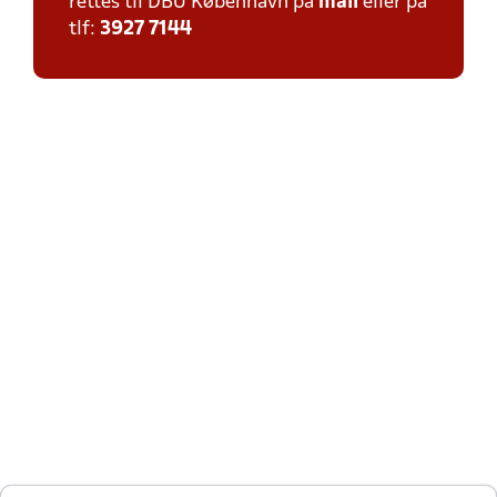
rettes til DBU København på
mail
eller på
tlf:
3927 7144