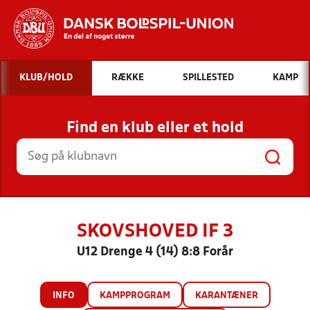
Hvad vil du søge efter?
KLUB/HOLD
RÆKKE
SPILLESTED
KAMP
INDHOLD OG NYHEDER
Find en klub eller et hold
STILLINGER, RESULTATER, KLUBBER OG
HOLD
SKOVSHOVED IF 3
U12 Drenge 4 (14) 8:8 Forår
INFO
KAMPPROGRAM
KARANTÆNER