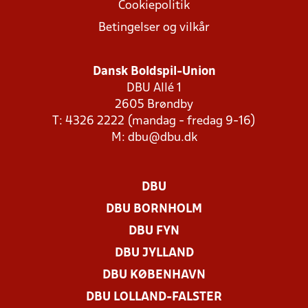
Cookiepolitik
Betingelser og vilkår
Dansk Boldspil-Union
DBU Allé 1
2605 Brøndby
T: 4326 2222 (mandag - fredag 9-16)
M:
dbu@dbu.dk
DBU
DBU BORNHOLM
DBU FYN
DBU JYLLAND
DBU KØBENHAVN
DBU LOLLAND-FALSTER