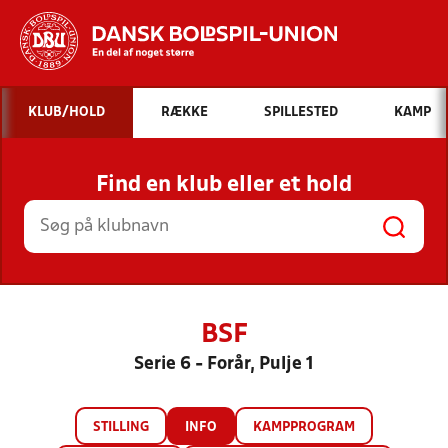
Hvad vil du søge efter?
KLUB/HOLD
RÆKKE
SPILLESTED
KAMP
INDHOLD OG NYHEDER
Find en klub eller et hold
STILLINGER, RESULTATER, KLUBBER OG
HOLD
BSF
Serie 6 - Forår, Pulje 1
STILLING
INFO
KAMPPROGRAM