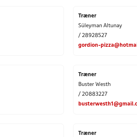
Træner
Süleyman Altunay
/ 28928527
gordion-pizza@hotmai
Træner
Buster Westh
/ 20883227
busterwesth1@gmail.
Træner