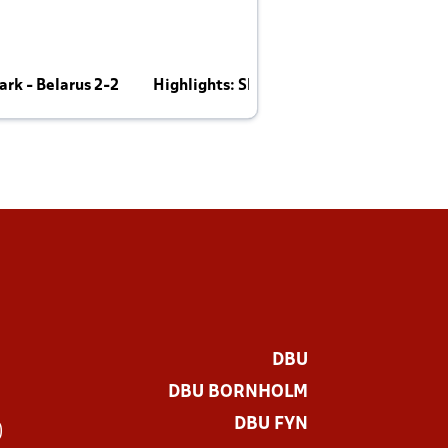
rk - Belarus 2-2
Highlights: Skotland - Danmark 4-2
J
E
DBU
DBU BORNHOLM
DBU FYN
)