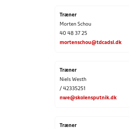
Træner
Morten Schou
40 48 37 25
mortenschou@tdcadsl.dk
Træner
Niels Westh
/ 42335251
nwe@skolensputnik.dk
Træner