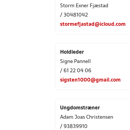
Storm Exner Fjæstad
/ 30481042
stormefjastad@icloud.com
Holdleder
Signe Pannell
/ 61 22 04 06
sigsten1000@gmail.com
Ungdomstræner
Adam Joas Christensen
/ 93839910