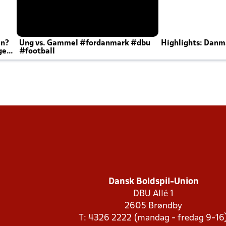
en?
Ung vs. Gammel #fordanmark #dbu
Highlights: Danma
ger
#football
Dansk Boldspil-Union
DBU Allé 1
2605 Brøndby
T: 4326 2222 (mandag - fredag 9-16