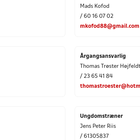
Mads Kofod
/ 60 16 07 02
mkofod88@gmail.com
Årgangsansvarlig
Thomas Trøster Højfeld
/ 23 65 41 84
thomastroester@hotm
Ungdomstræner
Jens Peter Riis
/ 61305837