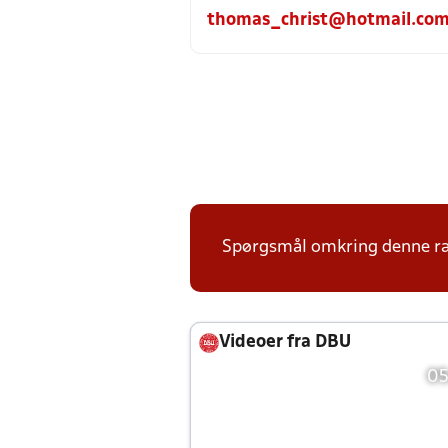
thomas_christ@hotmail.co
Spørgsmål omkring denne ræ
Videoer fra DBU
05