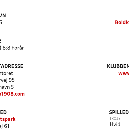
VN
5
Boldk
E
) 8:8 Forår
TADRESSE
KLUBBEN
ntoret
www
vej 95
havn S
b1908.com
TED
SPILLE
TRØJE
tspark
Hvid
j 61