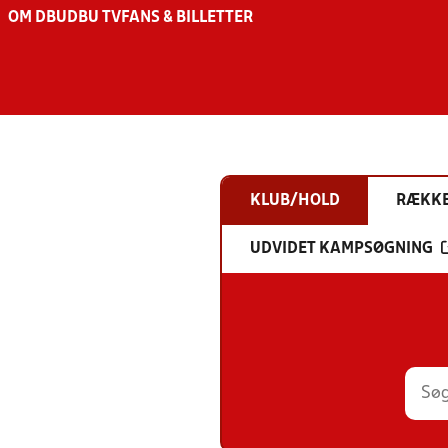
OM DBU
DBU TV
FANS & BILLETTER
KLUB/HOLD
RÆKK
UDVIDET KAMPSØGNING