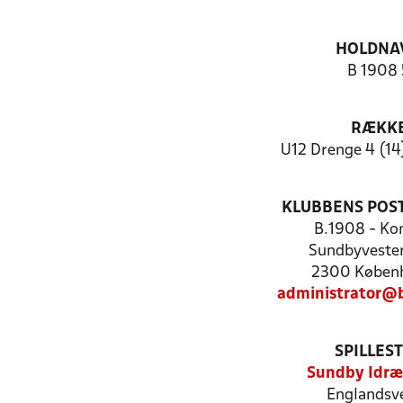
HOLDNA
B 1908 
RÆKK
U12 Drenge 4 (14
KLUBBENS POS
B.1908 - Ko
Sundbyvester
2300 Køben
administrator@
SPILLES
Sundby Idræ
Englandsve