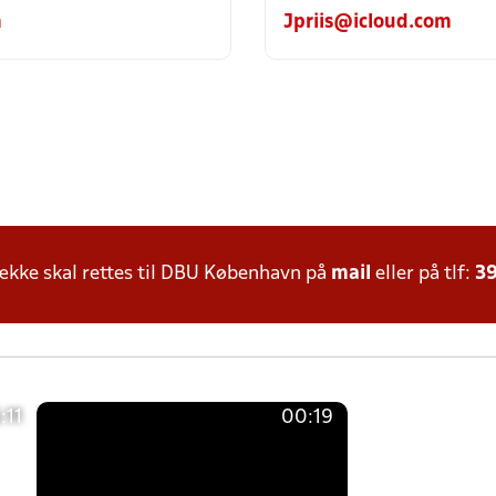
m
Jpriis@icloud.com
kke skal rettes til DBU København på
mail
eller på tlf:
39
:11
00:19