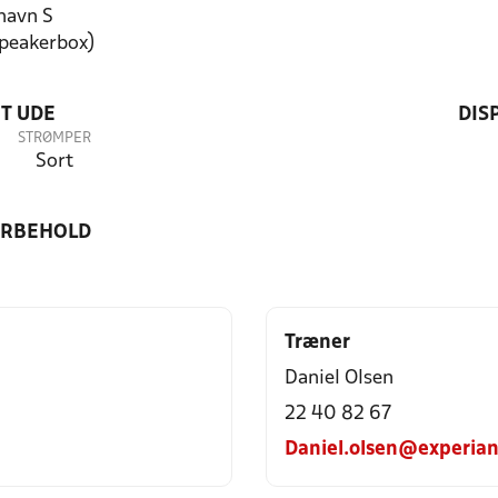
havn S
speakerbox)
T UDE
DIS
STRØMPER
Sort
ORBEHOLD
Træner
Daniel Olsen
22 40 82 67
Daniel.olsen@experia