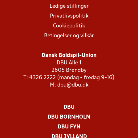
Ledige stillinger
Privatlivspolitik
Cookiepolitik
Betingelser og vilkår
Dansk Boldspil-Union
DBU Allé 1
2605 Brøndby
T: 4326 2222 (mandag - fredag 9-16)
M:
dbu@dbu.dk
DBU
DBU BORNHOLM
DBU FYN
DBU JYLLAND