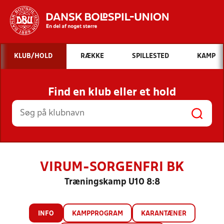
Hvad vil du søge efter?
KLUB/HOLD
RÆKKE
SPILLESTED
KAMP
INDHOLD OG NYHEDER
Find en klub eller et hold
STILLINGER, RESULTATER, KLUBBER OG
HOLD
VIRUM-SORGENFRI BK
Træningskamp U10 8:8
INFO
KAMPPROGRAM
KARANTÆNER