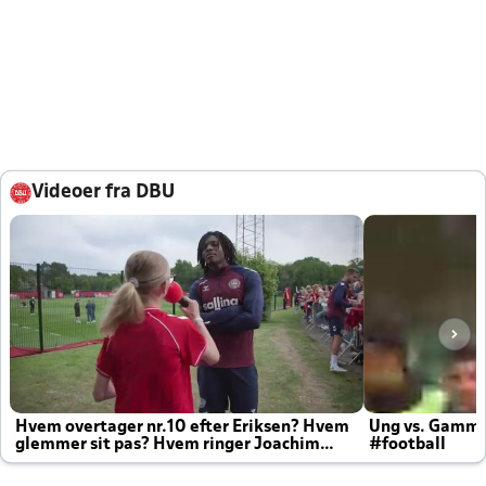
Videoer fra DBU
Hvem overtager nr.10 efter Eriksen? Hvem
Ung vs. Gamm
glemmer sit pas? Hvem ringer Joachim
#football
altid til efter kampe?