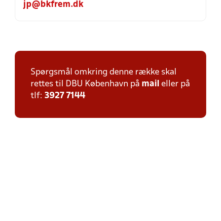
jp@bkfrem.dk
Spørgsmål omkring denne række skal
rettes til DBU København på
mail
eller på
tlf:
3927 7144