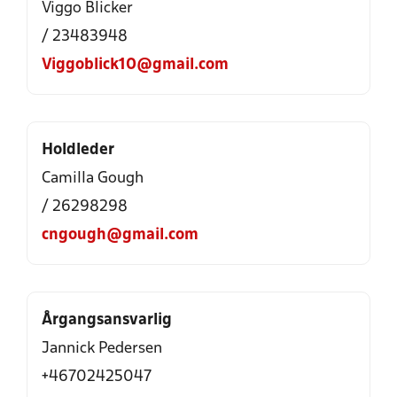
Viggo Blicker
/ 23483948
Viggoblick10@gmail.com
Holdleder
Camilla Gough
/ 26298298
cngough@gmail.com
Årgangsansvarlig
Jannick Pedersen
+46702425047