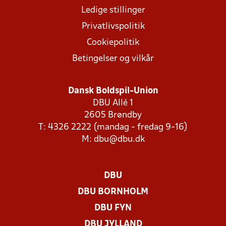
Ledige stillinger
Privatlivspolitik
Cookiepolitik
Betingelser og vilkår
Dansk Boldspil-Union
DBU Allé 1
2605 Brøndby
T: 4326 2222 (mandag - fredag 9-16)
M:
dbu@dbu.dk
DBU
DBU BORNHOLM
DBU FYN
DBU JYLLAND