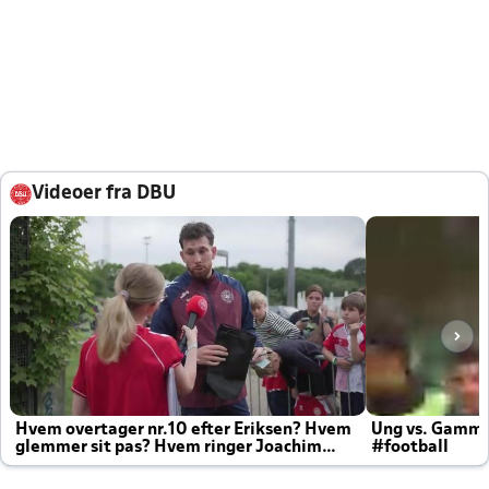
Videoer fra DBU
Hvem overtager nr.10 efter Eriksen? Hvem
Ung vs. Gamm
glemmer sit pas? Hvem ringer Joachim
#football
altid til efter kampe?