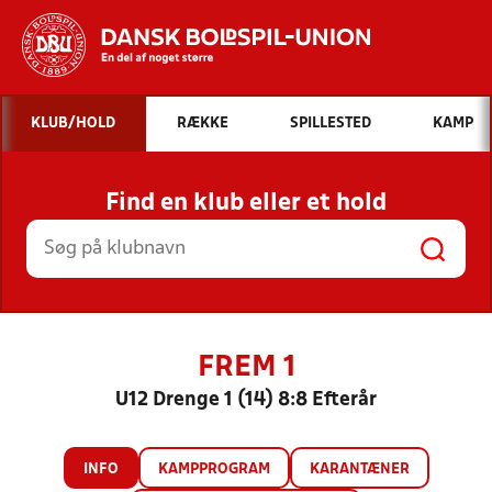
Hvad vil du søge efter?
KLUB/HOLD
RÆKKE
SPILLESTED
KAMP
INDHOLD OG NYHEDER
Find en klub eller et hold
STILLINGER, RESULTATER, KLUBBER OG
HOLD
FREM 1
U12 Drenge 1 (14) 8:8 Efterår
INFO
KAMPPROGRAM
KARANTÆNER