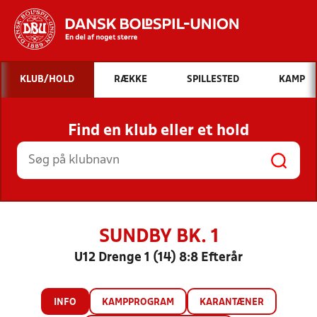
Hvad vil du søge efter?
KLUB/HOLD
RÆKKE
SPILLESTED
KAMP
INDHOLD OG NYHEDER
Find en klub eller et hold
STILLINGER, RESULTATER, KLUBBER OG
HOLD
SUNDBY BK. 1
U12 Drenge 1 (14) 8:8 Efterår
INFO
KAMPPROGRAM
KARANTÆNER