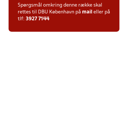
Spørgsmål omkring denne række skal
rettes til DBU København på
mail
eller på
tlf:
3927 7144