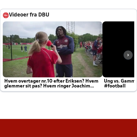
Videoer fra DBU
Hvem overtager nr.10 efter Eriksen? Hvem
Ung vs. Gamm
glemmer sit pas? Hvem ringer Joachim
#football
altid til efter kampe?