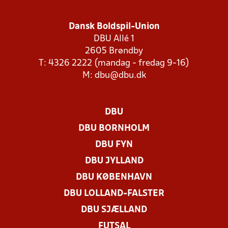
Dansk Boldspil-Union
DBU Allé 1
2605 Brøndby
T: 4326 2222 (mandag - fredag 9-16)
M:
dbu@dbu.dk
DBU
DBU BORNHOLM
DBU FYN
DBU JYLLAND
DBU KØBENHAVN
DBU LOLLAND-FALSTER
DBU SJÆLLAND
FUTSAL