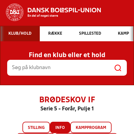
Hvad vil du søge efter?
KLUB/HOLD
RÆKKE
SPILLESTED
KAMP
INDHOLD OG NYHEDER
Find en klub eller et hold
STILLINGER, RESULTATER, KLUBBER OG
HOLD
BRØDESKOV IF
Serie 5 - Forår, Pulje 1
STILLING
INFO
KAMPPROGRAM