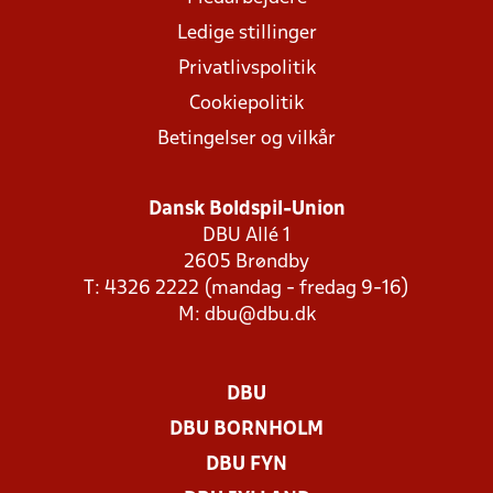
Ledige stillinger
Privatlivspolitik
Cookiepolitik
Betingelser og vilkår
Dansk Boldspil-Union
DBU Allé 1
2605 Brøndby
T: 4326 2222 (mandag - fredag 9-16)
M:
dbu@dbu.dk
DBU
DBU BORNHOLM
DBU FYN