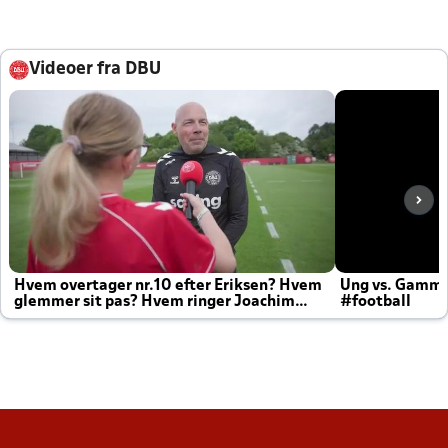
Videoer fra DBU
Hvem overtager nr.10 efter Eriksen? Hvem
Ung vs. Gamm
glemmer sit pas? Hvem ringer Joachim
#football
altid til efter kampe?