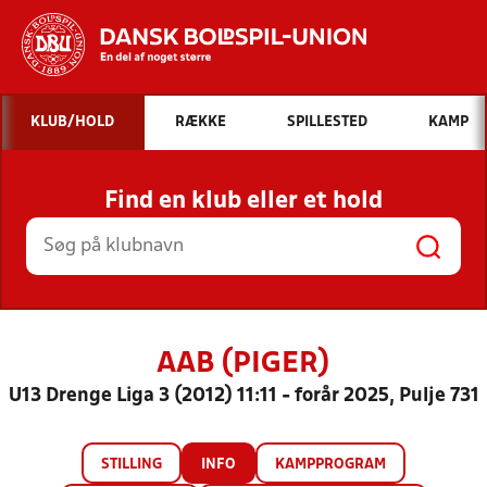
Hvad vil du søge efter?
KLUB/HOLD
RÆKKE
SPILLESTED
KAMP
INDHOLD OG NYHEDER
Find en klub eller et hold
STILLINGER, RESULTATER, KLUBBER OG
HOLD
AAB (PIGER)
U13 Drenge Liga 3 (2012) 11:11 - forår 2025, Pulje 731
STILLING
INFO
KAMPPROGRAM