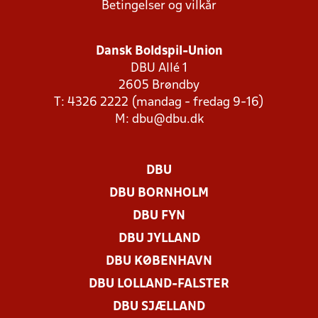
Betingelser og vilkår
Dansk Boldspil-Union
DBU Allé 1
2605 Brøndby
T: 4326 2222 (mandag - fredag 9-16)
M:
dbu@dbu.dk
DBU
DBU BORNHOLM
DBU FYN
DBU JYLLAND
DBU KØBENHAVN
DBU LOLLAND-FALSTER
DBU SJÆLLAND