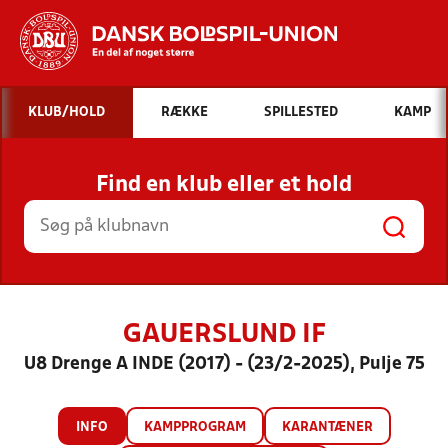
Hvad vil du søge efter?
KLUB/HOLD
RÆKKE
SPILLESTED
KAMP
INDHOLD OG NYHEDER
Find en klub eller et hold
STILLINGER, RESULTATER, KLUBBER OG
HOLD
GAUERSLUND IF
U8 Drenge A INDE (2017) - (23/2-2025), Pulje 75
INFO
KAMPPROGRAM
KARANTÆNER