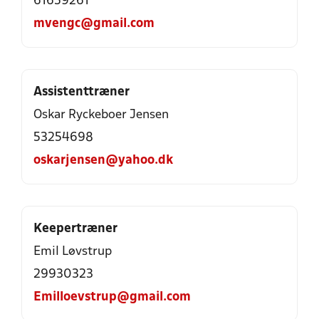
61659261
mvengc@gmail.com
Assistenttræner
Oskar Ryckeboer Jensen
53254698
oskarjensen@yahoo.dk
Keepertræner
Emil Løvstrup
29930323
Emilloevstrup@gmail.com