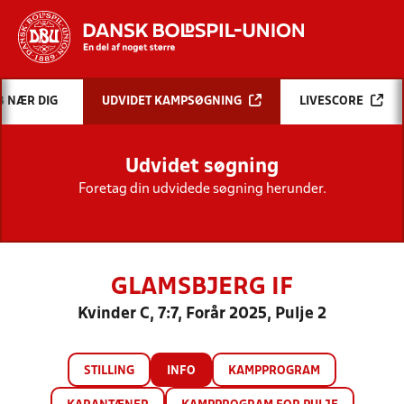
Hvad vil du søge efter?
B NÆR DIG
UDVIDET KAMPSØGNING
LIVESCORE
INDHOLD OG NYHEDER
Udvidet søgning
STILLINGER, RESULTATER, KLUBBER OG
HOLD
Foretag din udvidede søgning herunder.
GLAMSBJERG IF
Kvinder C, 7:7, Forår 2025, Pulje 2
STILLING
INFO
KAMPPROGRAM