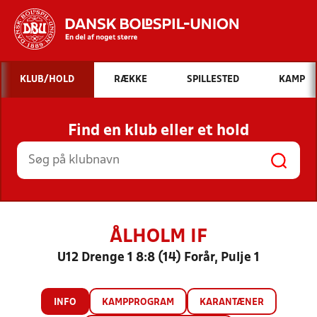
Hvad vil du søge efter?
KLUB/HOLD
RÆKKE
SPILLESTED
KAMP
INDHOLD OG NYHEDER
Find en klub eller et hold
STILLINGER, RESULTATER, KLUBBER OG
HOLD
ÅLHOLM IF
U12 Drenge 1 8:8 (14) Forår, Pulje 1
INFO
KAMPPROGRAM
KARANTÆNER