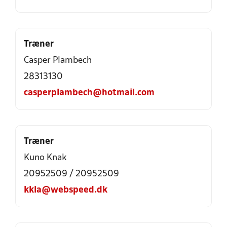
Træner
Casper Plambech
28313130
casperplambech@hotmail.com
Træner
Kuno Knak
20952509 / 20952509
kkla@webspeed.dk