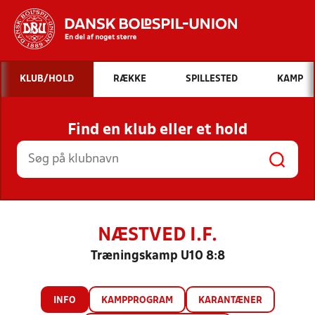
Hvad vil du søge efter?
KLUB/HOLD
RÆKKE
SPILLESTED
KAMP
INDHOLD OG NYHEDER
Find en klub eller et hold
STILLINGER, RESULTATER, KLUBBER OG
HOLD
NÆSTVED I.F.
Træningskamp U10 8:8
INFO
KAMPPROGRAM
KARANTÆNER