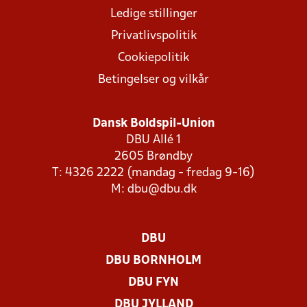
Ledige stillinger
Privatlivspolitik
Cookiepolitik
Betingelser og vilkår
Dansk Boldspil-Union
DBU Allé 1
2605 Brøndby
T: 4326 2222 (mandag - fredag 9-16)
M:
dbu@dbu.dk
DBU
DBU BORNHOLM
DBU FYN
DBU JYLLAND