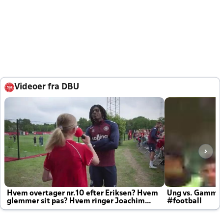
Videoer fra DBU
Hvem overtager nr.10 efter Eriksen? Hvem
Ung vs. Gamm
glemmer sit pas? Hvem ringer Joachim
#football
altid til efter kampe?