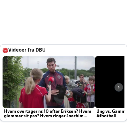
Videoer fra DBU
Hvem overtager nr.10 efter Eriksen? Hvem
Ung vs. Gamm
glemmer sit pas? Hvem ringer Joachim
#football
altid til efter kampe?