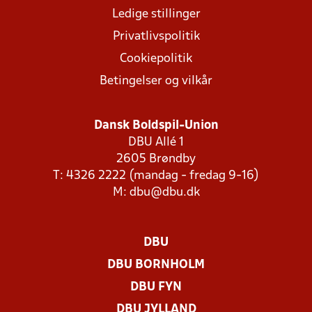
Ledige stillinger
Privatlivspolitik
Cookiepolitik
Betingelser og vilkår
Dansk Boldspil-Union
DBU Allé 1
2605 Brøndby
T: 4326 2222 (mandag - fredag 9-16)
M:
dbu@dbu.dk
DBU
DBU BORNHOLM
DBU FYN
DBU JYLLAND