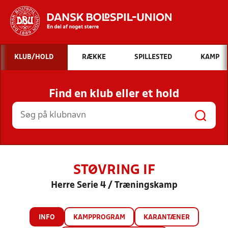
Hvad vil du søge efter?
KLUB/HOLD
RÆKKE
SPILLESTED
KAMP
INDHOLD OG NYHEDER
Find en klub eller et hold
STILLINGER, RESULTATER, KLUBBER OG
HOLD
STØVRING IF
Herre Serie 4 / Træningskamp
INFO
KAMPPROGRAM
KARANTÆNER