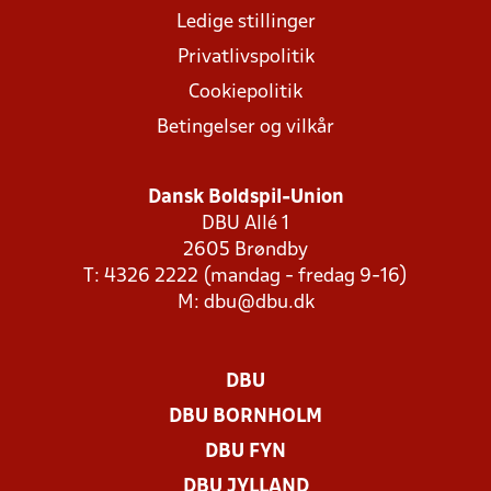
Ledige stillinger
Privatlivspolitik
Cookiepolitik
Betingelser og vilkår
Dansk Boldspil-Union
DBU Allé 1
2605 Brøndby
T: 4326 2222 (mandag - fredag 9-16)
M:
dbu@dbu.dk
DBU
DBU BORNHOLM
DBU FYN
DBU JYLLAND