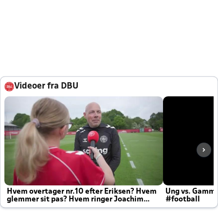
Videoer fra DBU
Hvem overtager nr.10 efter Eriksen? Hvem
Ung vs. Gamm
glemmer sit pas? Hvem ringer Joachim
#football
altid til efter kampe?