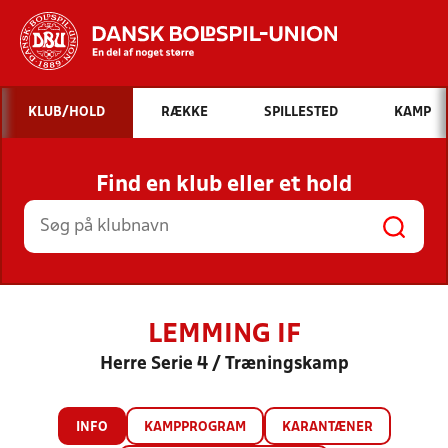
Hvad vil du søge efter?
KLUB/HOLD
RÆKKE
SPILLESTED
KAMP
INDHOLD OG NYHEDER
Find en klub eller et hold
STILLINGER, RESULTATER, KLUBBER OG
HOLD
LEMMING IF
Herre Serie 4 / Træningskamp
INFO
KAMPPROGRAM
KARANTÆNER