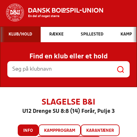
Hvad vil du søge efter?
KLUB/HOLD
RÆKKE
SPILLESTED
KAMP
INDHOLD OG NYHEDER
Find en klub eller et hold
STILLINGER, RESULTATER, KLUBBER OG
HOLD
SLAGELSE B&I
U12 Drenge SU 8:8 (14) Forår, Pulje 3
INFO
KAMPPROGRAM
KARANTÆNER