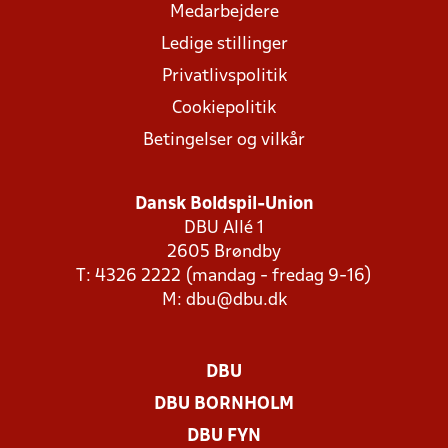
Medarbejdere
Ledige stillinger
Privatlivspolitik
Cookiepolitik
Betingelser og vilkår
Dansk Boldspil-Union
DBU Allé 1
2605 Brøndby
T: 4326 2222 (mandag - fredag 9-16)
M:
dbu@dbu.dk
DBU
DBU BORNHOLM
DBU FYN