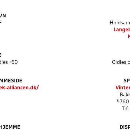
VN
F
Holdsam
Langeb
E
dies +60
Oldies 
EMMESIDE
SP
k-alliancen.dk/
Vinte
Bakk
4760 
Tlf
 HJEMME
DIS