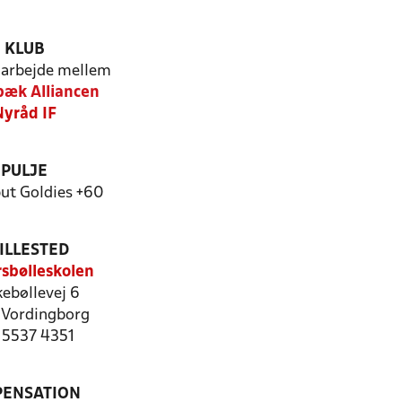
KLUB
arbejde mellem
æk Alliancen
Nyråd IF
PULJE
but Goldies +60
ILLESTED
rsbølleskolen
ebøllevej 6
Vordingborg
: 5537 4351
PENSATION