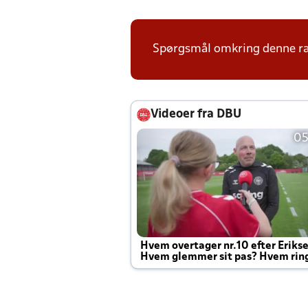
Spørgsmål omkring denne ræk
Videoer fra DBU
05
Hvem overtager nr.10 efter Eriks
Hvem glemmer sit pas? Hvem rin
Joachim altid til efter kampe?