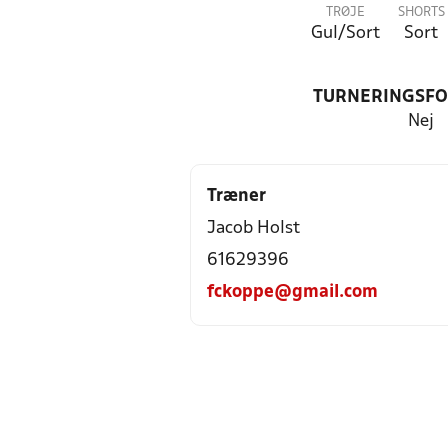
TRØJE
SHORTS
Gul/Sort
Sort
TURNERINGSF
Nej
Træner
Jacob Holst
61629396
fckoppe@gmail.com