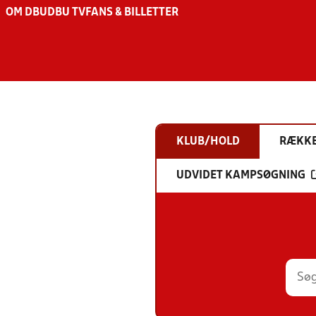
OM DBU
DBU TV
FANS & BILLETTER
KLUB/HOLD
RÆKK
UDVIDET KAMPSØGNING