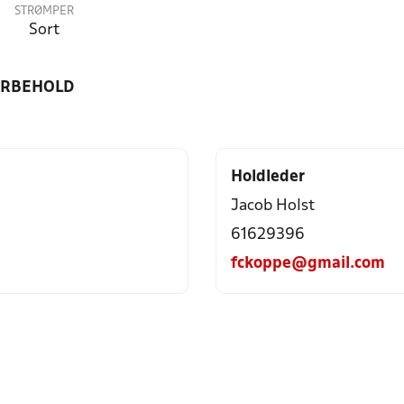
STRØMPER
Sort
ORBEHOLD
Holdleder
Jacob Holst
61629396
fckoppe@gmail.com