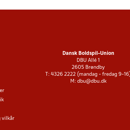
Dansk Boldspil-Union
DBU Allé 1
2605 Brøndby
T: 4326 2222 (mandag - fredag 9-16
M:
dbu@dbu.dk
ger
ik
 vilkår