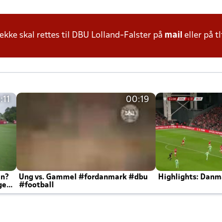
ke skal rettes til DBU Lolland-Falster på
mail
eller på tl
:11
00:19
en?
Ung vs. Gammel #fordanmark #dbu
Highlights: Danma
ger
#football