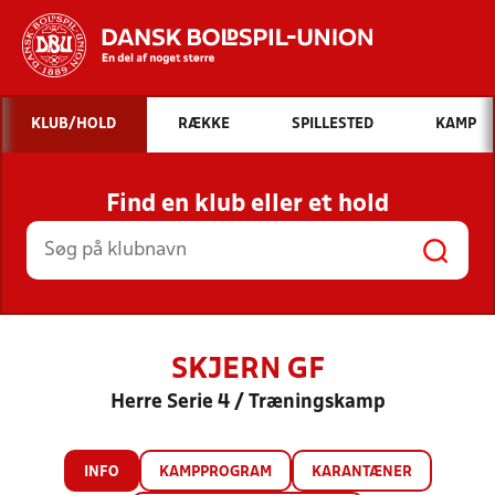
Hvad vil du søge efter?
KLUB/HOLD
RÆKKE
SPILLESTED
KAMP
INDHOLD OG NYHEDER
Find en klub eller et hold
STILLINGER, RESULTATER, KLUBBER OG
HOLD
SKJERN GF
Herre Serie 4 / Træningskamp
INFO
KAMPPROGRAM
KARANTÆNER