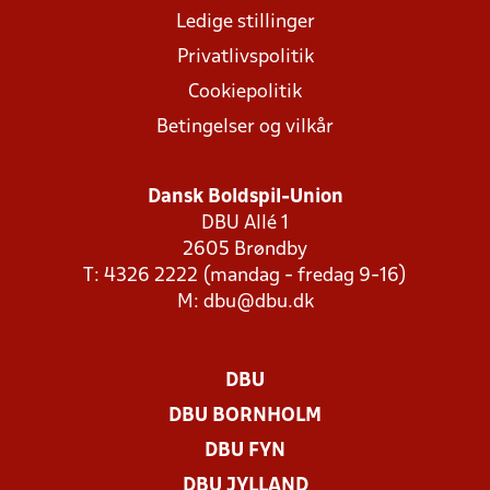
Ledige stillinger
Privatlivspolitik
Cookiepolitik
Betingelser og vilkår
Dansk Boldspil-Union
DBU Allé 1
2605 Brøndby
T: 4326 2222 (mandag - fredag 9-16)
M:
dbu@dbu.dk
DBU
DBU BORNHOLM
DBU FYN
DBU JYLLAND