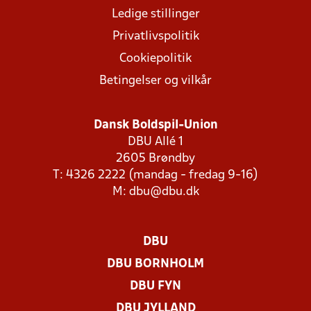
Ledige stillinger
Privatlivspolitik
Cookiepolitik
Betingelser og vilkår
Dansk Boldspil-Union
DBU Allé 1
2605 Brøndby
T: 4326 2222 (mandag - fredag 9-16)
M:
dbu@dbu.dk
DBU
DBU BORNHOLM
DBU FYN
DBU JYLLAND