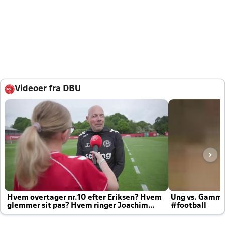
Videoer fra DBU
Hvem overtager nr.10 efter Eriksen? Hvem
Ung vs. Gamm
glemmer sit pas? Hvem ringer Joachim
#football
altid til efter kampe?