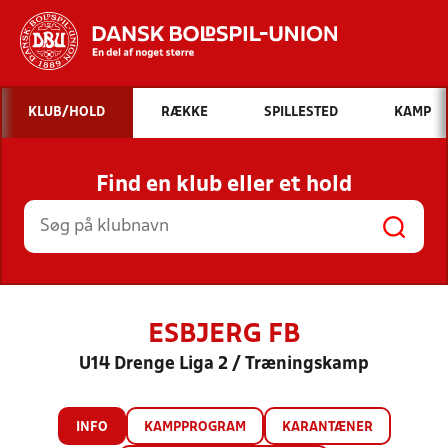
Hvad vil du søge efter?
KLUB/HOLD
RÆKKE
SPILLESTED
KAMP
INDHOLD OG NYHEDER
Find en klub eller et hold
STILLINGER, RESULTATER, KLUBBER OG
HOLD
ESBJERG FB
U14 Drenge Liga 2 / Træningskamp
INFO
KAMPPROGRAM
KARANTÆNER