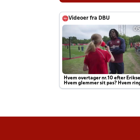
Videoer fra DBU
05
Hvem overtager nr.10 efter Eriks
Hvem glemmer sit pas? Hvem rin
Joachim altid til efter kampe?