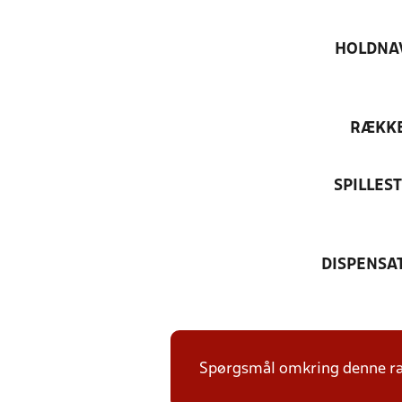
HOLDNA
RÆKK
SPILLES
DISPENSA
Spørgsmål omkring denne ræk