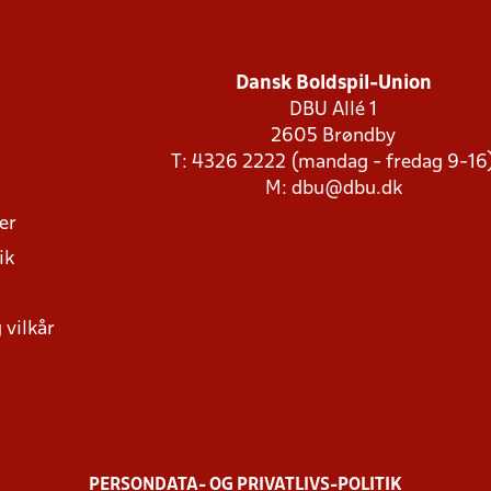
Dansk Boldspil-Union
DBU Allé 1
2605 Brøndby
T: 4326 2222 (mandag - fredag 9-16
M:
dbu@dbu.dk
ger
ik
 vilkår
PERSONDATA- OG PRIVATLIVS-POLITIK