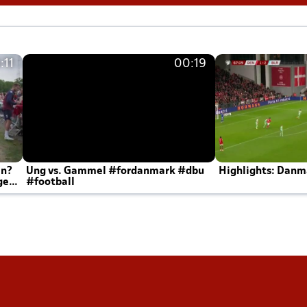
:11
00:19
en?
Ung vs. Gammel #fordanmark #dbu
Highlights: Danma
ger
#football