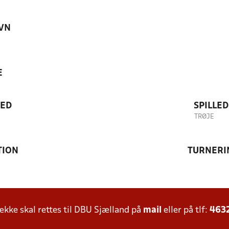
VN
E
TED
SPILLE
TRØJE
TION
TURNERI
ke skal rettes til DBU Sjælland på
mail
eller på tlf:
463