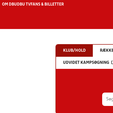
OM DBU
DBU TV
FANS & BILLETTER
KLUB/HOLD
RÆKK
UDVIDET KAMPSØGNING