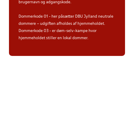
brugernavn og adgangskode.
Dommerkode 01 - her påsætter DBU Jylland neutrale
dommere – udgiften afholdes af hjemmeholdet.
Dommerkode 03 - er døm-selv-kampe hvor
hjemmeholdet stiller en lokal dommer.