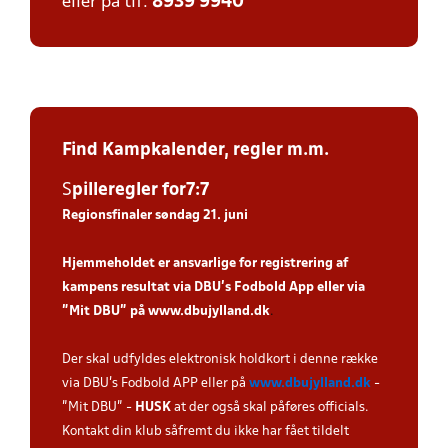
eller på tlf:
8939 9940
Find Kampkalender,
regler m.m.
S
piller
egler for7:7
Regionsfinaler søndag 21. juni
Hjemmeholdet er ansvarlige for registrering af
kampens resultat via DBU’s Fodbold App eller via
”Mit DBU” på
www.dbujylland.dk
.
Der skal udfyldes elektronisk holdkort i denne række
via DBU's Fodbold APP eller på
www.dbujylland.dk
-
"Mit DBU" -
HUSK
at der også skal påføres officials.
Kontakt din klub såfremt du ikke har fået tildelt