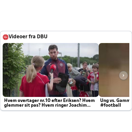
Videoer fra DBU
Hvem overtager nr.10 efter Eriksen? Hvem
Ung vs. Gamm
glemmer sit pas? Hvem ringer Joachim
#football
altid til efter kampe?