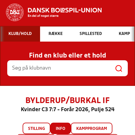
Hvad vil du søge efter?
KLUB/HOLD
RÆKKE
SPILLESTED
KAMP
INDHOLD OG NYHEDER
Find en klub eller et hold
STILLINGER, RESULTATER, KLUBBER OG
HOLD
BYLDERUP/BURKAL IF
Kvinder C3 7:7 - Forår 2026, Pulje 524
STILLING
INFO
KAMPPROGRAM