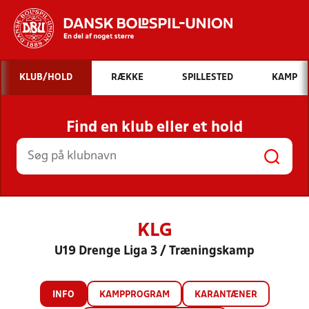
Hvad vil du søge efter?
KLUB/HOLD
RÆKKE
SPILLESTED
KAMP
INDHOLD OG NYHEDER
Find en klub eller et hold
STILLINGER, RESULTATER, KLUBBER OG
HOLD
KLG
U19 Drenge Liga 3 / Træningskamp
INFO
KAMPPROGRAM
KARANTÆNER