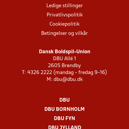
Ledige stillinger
Privatlivspolitik
Cookiepolitik
Betingelser og vilkår
Dansk Boldspil-Union
DBU Allé 1
2605 Brøndby
T: 4326 2222 (mandag - fredag 9-16)
M:
dbu@dbu.dk
DBU
DBU BORNHOLM
DBU FYN
DBU JYLLAND