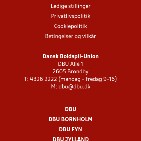
Ledige stillinger
Privatlivspolitik
Cookiepolitik
Betingelser og vilkår
Dansk Boldspil-Union
DBU Allé 1
2605 Brøndby
T: 4326 2222 (mandag - fredag 9-16)
M:
dbu@dbu.dk
DBU
DBU BORNHOLM
DBU FYN
DBU JYLLAND