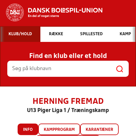
Hvad vil du søge efter?
KLUB/HOLD
RÆKKE
SPILLESTED
KAMP
INDHOLD OG NYHEDER
Find en klub eller et hold
STILLINGER, RESULTATER, KLUBBER OG
HOLD
HERNING FREMAD
U13 Piger Liga 1 / Træningskamp
INFO
KAMPPROGRAM
KARANTÆNER