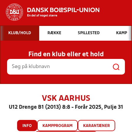
Hvad vil du søge efter?
KLUB/HOLD
RÆKKE
SPILLESTED
KAMP
INDHOLD OG NYHEDER
Find en klub eller et hold
STILLINGER, RESULTATER, KLUBBER OG
HOLD
VSK AARHUS
U12 Drenge B1 (2013) 8:8 - Forår 2025, Pulje 31
INFO
KAMPPROGRAM
KARANTÆNER