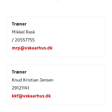
Træner
Mikkel Rask
/ 20557755
mrp@vskaarhus.dk
Træner
Knud Kristian Jensen
29121141
kkf@vskaarhus.dk