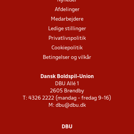
Nyheder
Afdelinger
Medarbejdere
Ledige stillinger
Privatlivspolitik
Cookiepolitik
Betingelser og vilkår
Dansk Boldspil-Union
DBU Allé 1
2605 Brøndby
T: 4326 2222 (mandag - fredag 9-16)
M:
dbu@dbu.dk
DBU