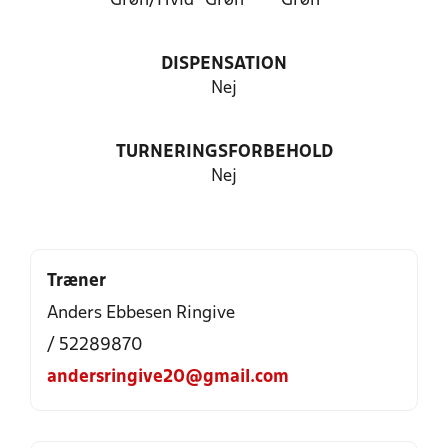
Grøn/Hvid
Grøn
Grøn
DISPENSATION
Nej
TURNERINGSFORBEHOLD
Nej
Træner
Anders Ebbesen Ringive
/ 52289870
andersringive20@gmail.com