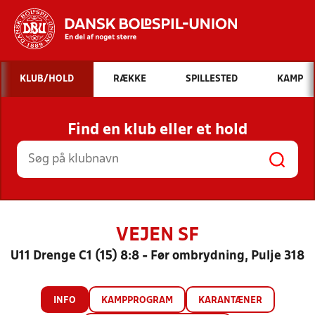
Hvad vil du søge efter?
KLUB/HOLD
RÆKKE
SPILLESTED
KAMP
INDHOLD OG NYHEDER
Find en klub eller et hold
STILLINGER, RESULTATER, KLUBBER OG
HOLD
VEJEN SF
U11 Drenge C1 (15) 8:8 - Før ombrydning, Pulje 318
INFO
KAMPPROGRAM
KARANTÆNER