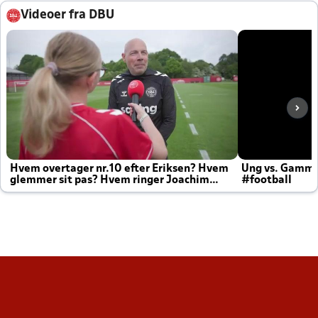
Videoer fra DBU
Hvem overtager nr.10 efter Eriksen? Hvem
Ung vs. Gamm
glemmer sit pas? Hvem ringer Joachim
#football
altid til efter kampe?