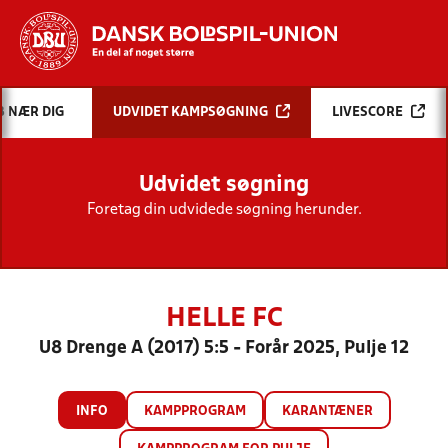
Hvad vil du søge efter?
B NÆR DIG
UDVIDET KAMPSØGNING
LIVESCORE
INDHOLD OG NYHEDER
Udvidet søgning
STILLINGER, RESULTATER, KLUBBER OG
HOLD
Foretag din udvidede søgning herunder.
HELLE FC
U8 Drenge A (2017) 5:5 - Forår 2025, Pulje 12
INFO
KAMPPROGRAM
KARANTÆNER