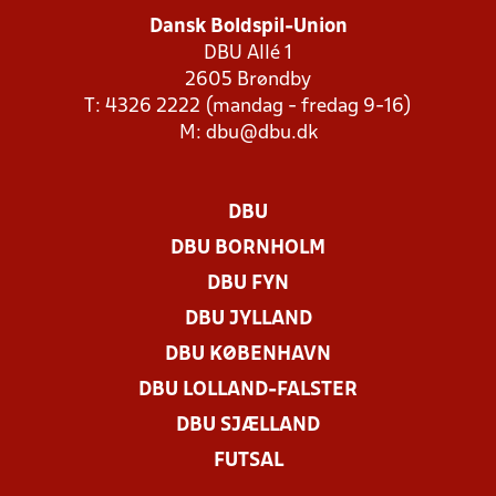
Dansk Boldspil-Union
DBU Allé 1
2605 Brøndby
T: 4326 2222 (mandag - fredag 9-16)
M:
dbu@dbu.dk
DBU
DBU BORNHOLM
DBU FYN
DBU JYLLAND
DBU KØBENHAVN
DBU LOLLAND-FALSTER
DBU SJÆLLAND
FUTSAL