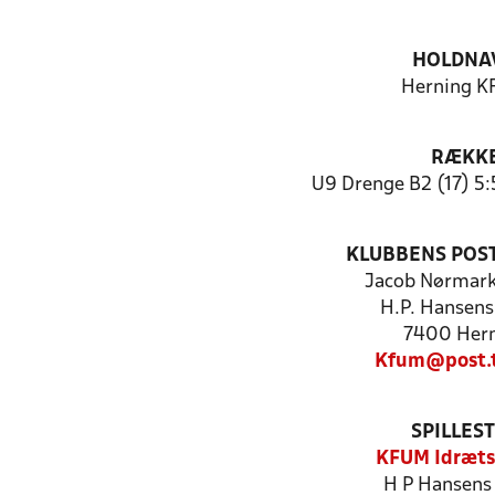
HOLDNA
Herning 
RÆKK
U9 Drenge B2 (17) 5:
KLUBBENS POS
Jacob Nørmar
H.P. Hansens
7400 Her
Kfum@post.t
SPILLES
KFUM Idræts
H P Hansens 