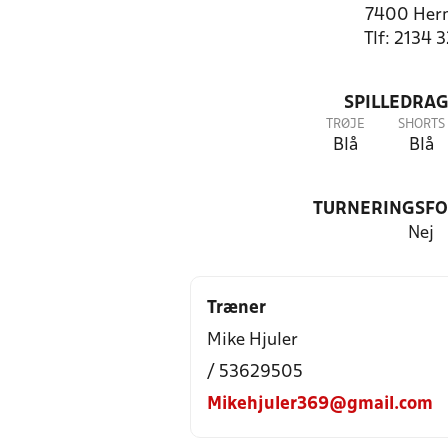
7400 Her
Tlf: 2134 
SPILLEDRAG
TRØJE
SHORTS
Blå
Blå
TURNERINGSF
Nej
Træner
Mike Hjuler
/ 53629505
Mikehjuler369@gmail.com