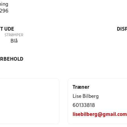
ning
3296
T UDE
DIS
STRØMPER
Blå
ORBEHOLD
Træner
Lise Bilberg
60133818
lisebilberg@gmail.com