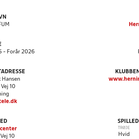
VN
KFUM
Her
E
5 - Forår 2026
TADRESSE
KLUBBEN
k Hansen
www.herni
 Vej 10
ning
ele.dk
TED
SPILLE
TRØJE
center
Hvid
Vej 10