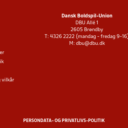
Dansk Boldspil-Union
DBU Allé 1
2605 Brøndby
T: 4326 2222 (mandag - fredag 9-16
M:
dbu@dbu.dk
ger
ik
 vilkår
PERSONDATA- OG PRIVATLIVS-POLITIK