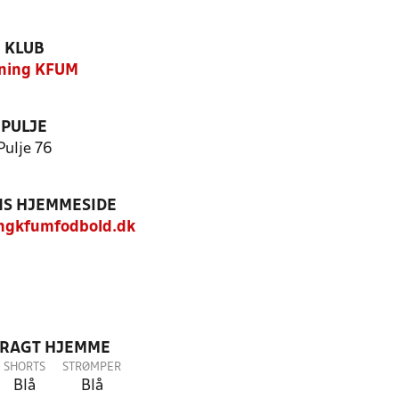
KLUB
ning KFUM
PULJE
Pulje 76
S HJEMMESIDE
ngkfumfodbold.dk
DRAGT HJEMME
SHORTS
STRØMPER
Blå
Blå