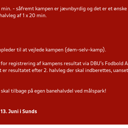
20 min. - såfremt kampen er jævnbyrdig og det er et ønske
. halvleg af 1 x 20 min.
pleder til at vejlede kampen (døm-selv-kamp).
or registrering af kampens resultat via DBU’s Fodbold A
t er resultatet efter 2. halvleg der skal indberettes, uanset
 skal tilbage på egen banehalvdel ved målspark!
13. Juni i Sunds