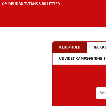
OM DBU
DBU TV
FANS & BILLETTER
KLUB/HOLD
RÆKK
UDVIDET KAMPSØGNING