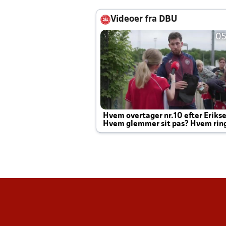
Videoer fra DBU
05
Hvem overtager nr.10 efter Eriks
Hvem glemmer sit pas? Hvem rin
Joachim altid til efter kampe?