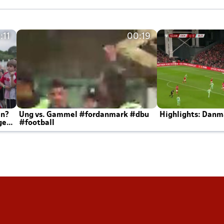
:11
00:19
en?
Ung vs. Gammel #fordanmark #dbu
Highlights: Danma
ger
#football