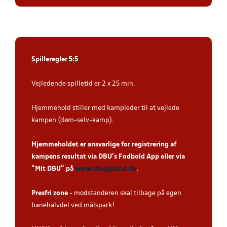
Spilleregler 5:5
Vejledende spilletid er 2 x 25 min.
Hjemmehold stiller med kampleder til at vejlede
kampen (døm-selv-kamp).
Hjemmeholdet er ansvarlige for registrering af
kampens resultat via DBU’s Fodbold App eller via
”Mit DBU” på
www.dbujylland.dk
.
Presfri zone
- modstanderen skal tilbage på egen
banehalvdel ved målspark!