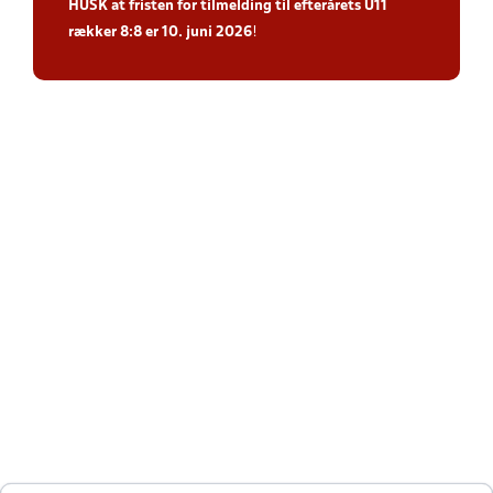
HUSK at fristen for tilmelding til efterårets U11
rækker 8:8 er 10. juni 2026
!