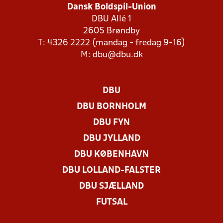
Dansk Boldspil-Union
DBU Allé 1
2605 Brøndby
T: 4326 2222 (mandag - fredag 9-16)
M:
dbu@dbu.dk
DBU
DBU BORNHOLM
DBU FYN
DBU JYLLAND
DBU KØBENHAVN
DBU LOLLAND-FALSTER
DBU SJÆLLAND
FUTSAL