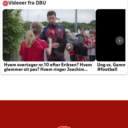
Videoer fra DBU
Hvem overtager nr.10 efter Eriksen? Hvem
Ung vs. Gamm
glemmer sit pas? Hvem ringer Joachim
#football
altid til efter kampe?