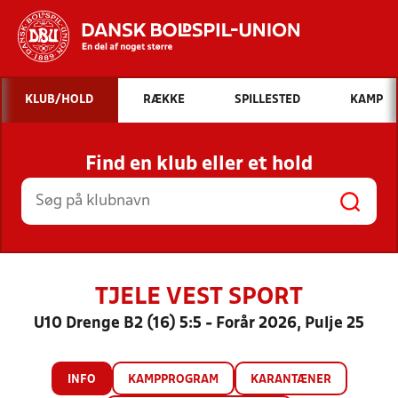
Hvad vil du søge efter?
KLUB/HOLD
RÆKKE
SPILLESTED
KAMP
INDHOLD OG NYHEDER
Find en klub eller et hold
STILLINGER, RESULTATER, KLUBBER OG
HOLD
TJELE VEST SPORT
U10 Drenge B2 (16) 5:5 - Forår 2026, Pulje 25
INFO
KAMPPROGRAM
KARANTÆNER