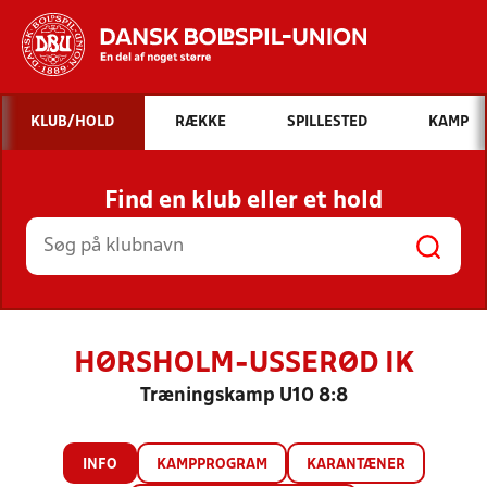
Hvad vil du søge efter?
KLUB/HOLD
RÆKKE
SPILLESTED
KAMP
INDHOLD OG NYHEDER
Find en klub eller et hold
STILLINGER, RESULTATER, KLUBBER OG
HOLD
HØRSHOLM-USSERØD IK
Træningskamp U10 8:8
INFO
KAMPPROGRAM
KARANTÆNER