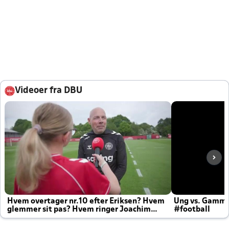
Videoer fra DBU
Hvem overtager nr.10 efter Eriksen? Hvem
Ung vs. Gamm
glemmer sit pas? Hvem ringer Joachim
#football
altid til efter kampe?