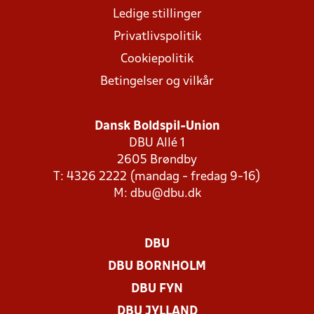
Ledige stillinger
Privatlivspolitik
Cookiepolitik
Betingelser og vilkår
Dansk Boldspil-Union
DBU Allé 1
2605 Brøndby
T: 4326 2222 (mandag - fredag 9-16)
M:
dbu@dbu.dk
DBU
DBU BORNHOLM
DBU FYN
DBU JYLLAND