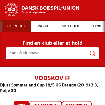
Hvad vil du søge efter?
KLUB/HOLD
RÆKKE
SPILLESTED
KAMP
INDHOLD OG NYHEDER
Find en klub eller et hold
STILLINGER, RESULTATER, KLUBBER OG
HOLD
VODSKOV IF
Djurs Sommerland Cup 18/5 U6 Drenge (2019) 3:3,
Pulje 30