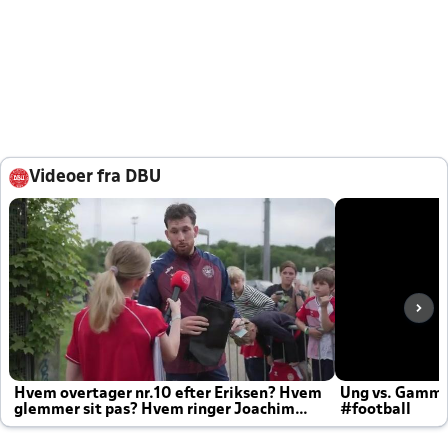
Videoer fra DBU
Hvem overtager nr.10 efter Eriksen? Hvem
Ung vs. Gamm
glemmer sit pas? Hvem ringer Joachim
#football
altid til efter kampe?