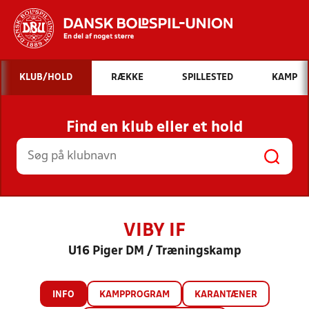
Hvad vil du søge efter?
KLUB/HOLD
RÆKKE
SPILLESTED
KAMP
INDHOLD OG NYHEDER
Find en klub eller et hold
STILLINGER, RESULTATER, KLUBBER OG
HOLD
VIBY IF
U16 Piger DM / Træningskamp
INFO
KAMPPROGRAM
KARANTÆNER