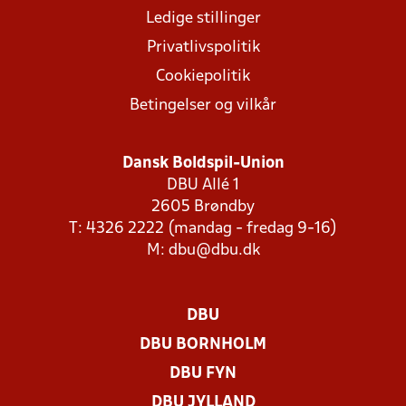
Ledige stillinger
Privatlivspolitik
Cookiepolitik
Betingelser og vilkår
Dansk Boldspil-Union
DBU Allé 1
2605 Brøndby
T: 4326 2222 (mandag - fredag 9-16)
M:
dbu@dbu.dk
DBU
DBU BORNHOLM
DBU FYN
DBU JYLLAND