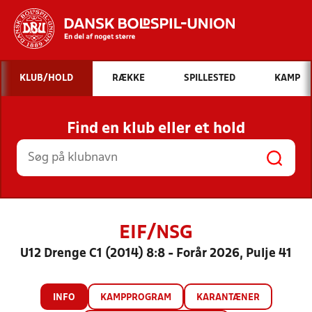
Hvad vil du søge efter?
KLUB/HOLD
RÆKKE
SPILLESTED
KAMP
INDHOLD OG NYHEDER
Find en klub eller et hold
STILLINGER, RESULTATER, KLUBBER OG
HOLD
EIF/NSG
U12 Drenge C1 (2014) 8:8 - Forår 2026, Pulje 41
INFO
KAMPPROGRAM
KARANTÆNER