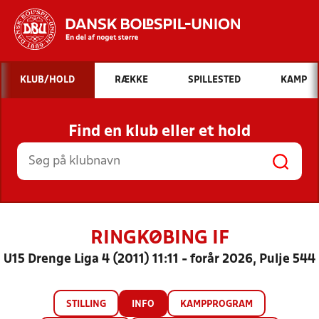
Hvad vil du søge efter?
KLUB/HOLD
RÆKKE
SPILLESTED
KAMP
INDHOLD OG NYHEDER
Find en klub eller et hold
STILLINGER, RESULTATER, KLUBBER OG
HOLD
RINGKØBING IF
U15 Drenge Liga 4 (2011) 11:11 - forår 2026, Pulje 544
STILLING
INFO
KAMPPROGRAM