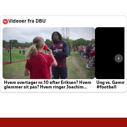
Videoer fra DBU
Hvem overtager nr.10 efter Eriksen? Hvem
Ung vs. Gamm
glemmer sit pas? Hvem ringer Joachim
#football
altid til efter kampe?