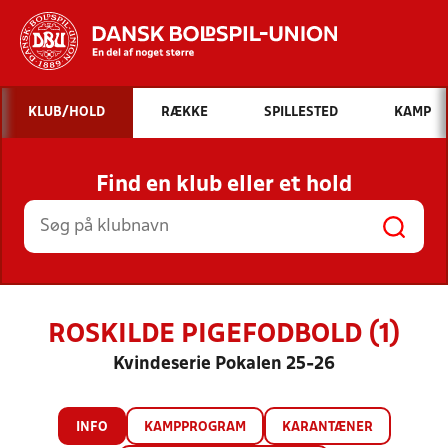
Hvad vil du søge efter?
KLUB/HOLD
RÆKKE
SPILLESTED
KAMP
INDHOLD OG NYHEDER
Find en klub eller et hold
STILLINGER, RESULTATER, KLUBBER OG
HOLD
ROSKILDE PIGEFODBOLD (1)
Kvindeserie Pokalen 25-26
INFO
KAMPPROGRAM
KARANTÆNER