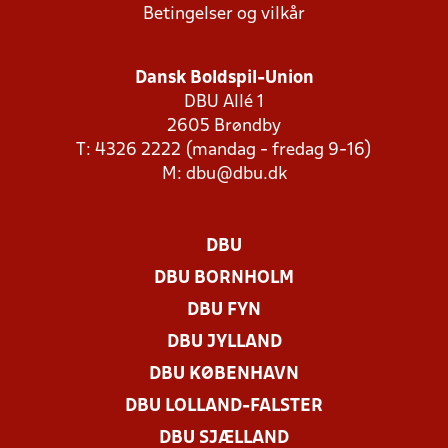
Betingelser og vilkår
Dansk Boldspil-Union
DBU Allé 1
2605 Brøndby
T: 4326 2222 (mandag - fredag 9-16)
M:
dbu@dbu.dk
DBU
DBU BORNHOLM
DBU FYN
DBU JYLLAND
DBU KØBENHAVN
DBU LOLLAND-FALSTER
DBU SJÆLLAND