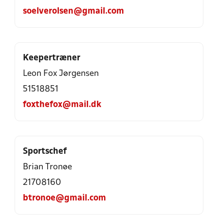
soelverolsen@gmail.com
Keepertræner
Leon Fox Jørgensen
51518851
foxthefox@mail.dk
Sportschef
Brian Tronøe
21708160
btronoe@gmail.com