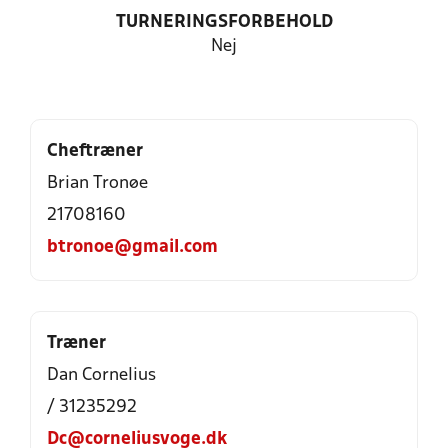
TURNERINGSFORBEHOLD
Nej
Cheftræner
Brian Tronøe
21708160
btronoe@gmail.com
Træner
Dan Cornelius
/ 31235292
Dc@corneliusvoge.dk