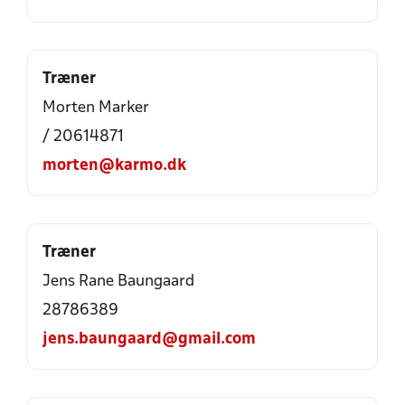
Træner
Morten Marker
/ 20614871
morten@karmo.dk
Træner
Jens Rane Baungaard
28786389
jens.baungaard@gmail.com