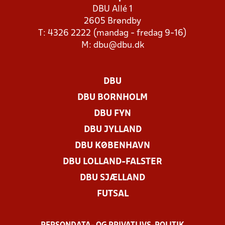
DBU Allé 1
2605 Brøndby
T: 4326 2222 (mandag - fredag 9-16)
M:
dbu@dbu.dk
DBU
DBU BORNHOLM
DBU FYN
DBU JYLLAND
DBU KØBENHAVN
DBU LOLLAND-FALSTER
DBU SJÆLLAND
FUTSAL