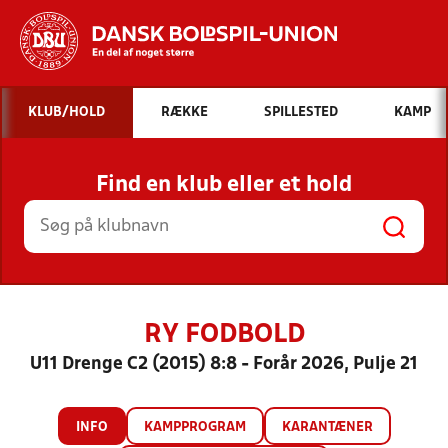
Hvad vil du søge efter?
KLUB/HOLD
RÆKKE
SPILLESTED
KAMP
INDHOLD OG NYHEDER
Find en klub eller et hold
STILLINGER, RESULTATER, KLUBBER OG
HOLD
RY FODBOLD
U11 Drenge C2 (2015) 8:8 - Forår 2026, Pulje 21
INFO
KAMPPROGRAM
KARANTÆNER