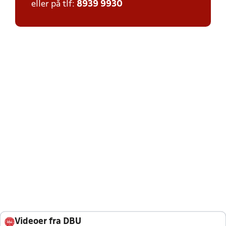
eller på tlf:
8939 9930
Videoer fra DBU