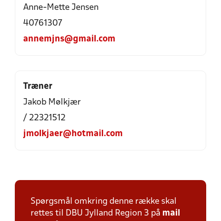
Anne-Mette Jensen
40761307
annemjns@gmail.com
Træner
Jakob Mølkjær
/ 22321512
jmolkjaer@hotmail.com
Spørgsmål omkring denne række skal
rettes til DBU Jylland Region 3 på
mail