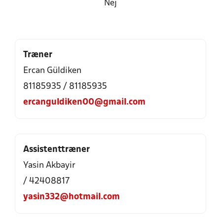
Nej
Træner
Ercan Güldiken
81185935 / 81185935
ercanguldiken00@gmail.com
Assistenttræner
Yasin Akbayir
/ 42408817
yasin332@hotmail.com