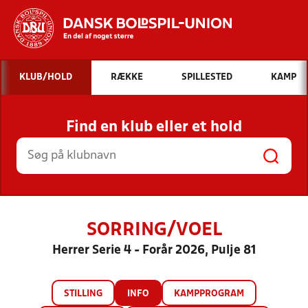
Hvad vil du søge efter?
KLUB/HOLD
RÆKKE
SPILLESTED
KAMP
INDHOLD OG NYHEDER
Find en klub eller et hold
STILLINGER, RESULTATER, KLUBBER OG
HOLD
SORRING/VOEL
Herrer Serie 4 - Forår 2026, Pulje 81
STILLING
INFO
KAMPPROGRAM